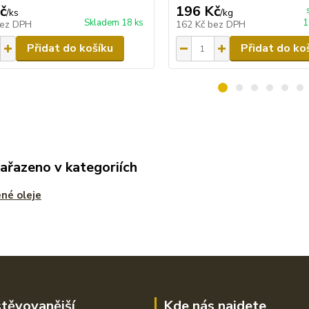
č
196 Kč
/
ks
/
kg
Skladem 18 ks
1
ez DPH
162 Kč
bez DPH
Přidat do košíku
Přidat do ko
zařazeno v kategoriích
né oleje
těvovanější
Kde nás najdete