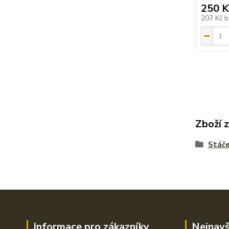
250 K
207 Kč
b
Zboží 
Stáče
Informace pro zákazníky
Nejnavš