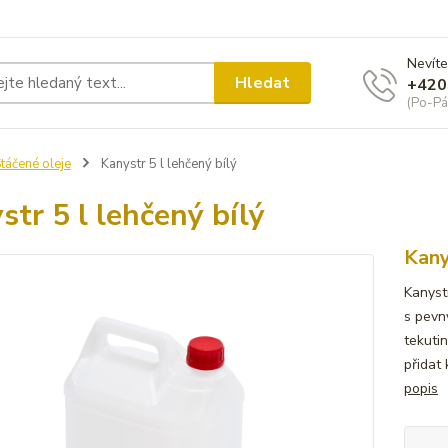
Nevíte
Hledat
+420
(Po-Pá
táčené oleje
Kanystr 5 l lehčený bílý
str 5 l lehčený bílý
Kany
Kanyst
s pevn
tekutin
přidat 
popis