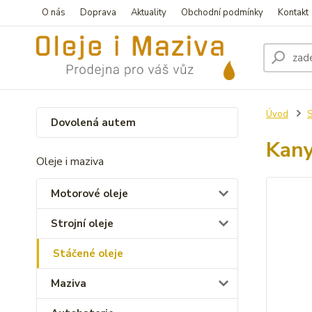
O nás
Doprava
Aktuality
Obchodní podmínky
Kontakt
Úvod
S
Dovolená autem
Kany
Oleje i maziva
Motorové oleje
Strojní oleje
Stáčené oleje
Maziva