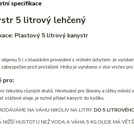
tní specifikace
str 5 litrový lehčený
kace: Plastový 5 litrový kanystr
 objemu 5 l v klasickém provedení s vrchním úchytem. Je vyroben
 zabezpečen proti protáčení. Hrdlo je vyrobeno z více vrstev pr
 pro:
o tekutiny různých druhů. Nevhodné pro žíraviny a látky měnící v
t stáčené oleje, je nutné přidat kanystr do košíku.
RODÁVÁME NA VÁHU NIKOLIV NA LITRY.
DO 5 LITROVÉHO
Á NIŽŠÍ HUSTOTU NEŽ VODA A VÁHA 5 KG OLEJE MÁ VĚTŠÍ