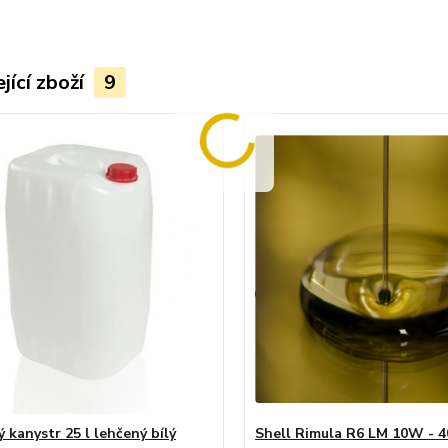
jící zboží
9
 kanystr 25 l lehčený bílý
Shell Rimula R6 LM 10W - 4