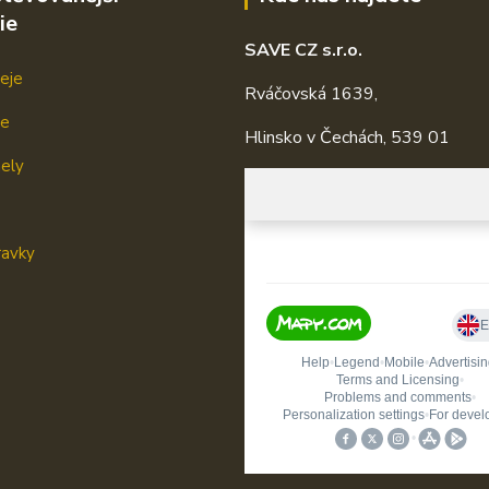
ie
SAVE CZ s.r.o.
eje
Rváčovská 1639,
je
Hlinsko v Čechách, 539 01
mely
ravky