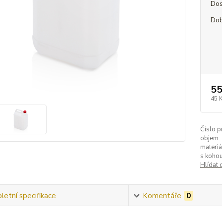
Dos
Dob
55
45 
Číslo p
objem:
materiá
s koho
Hlídat 
etní specifikace
Komentáře
0