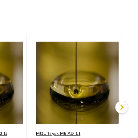
0 1l
MOL Trysk M6 AD 1 l
MO