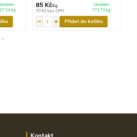
85 Kč
87
skladem
skladem
/
kg
07.34 kg
772.73 kg
70 Kč
bez DPH
72
šíku
Přidat do košíku
Kontakt