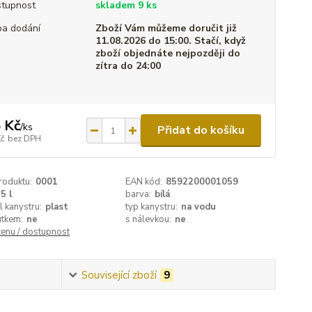
tupnost
skladem 9 ks
a dodání
Zboží Vám můžeme doručit již
11.08.2026 do 15:00. Stačí, když
zboží objednáte nejpozději do
zítra do 24:00
 Kč
/
ks
Přidat do košíku
Kč
bez DPH
roduktu:
0001
EAN kód:
8592200001059
5 l
barva:
bílá
l kanystru:
plast
typ kanystru:
na vodu
utkem:
ne
s nálevkou:
ne
cenu / dostupnost
Související zboží
9