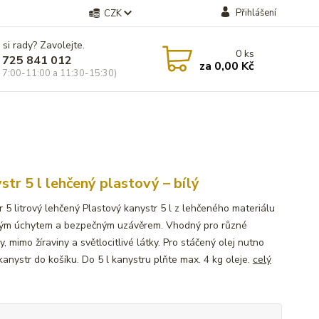
Přihlášení
CZK
 si rady? Zavolejte.
0
ks
 725 841 012
za
0,00 Kč
 7:00-11:00 a 11:30-15:30)
str 5 l lehčený plastový – bílý
r 5 litrový lehčený Plastový kanystr 5 l z lehčeného materiálu
ým úchytem a bezpečným uzávěrem. Vhodný pro různé
y, mimo žíraviny a světlocitlivé látky. Pro stáčený olej nutno
kanystr do košíku. Do 5 l kanystru plňte max. 4 kg oleje.
celý