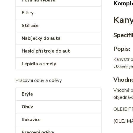
Povinná výbava
Komple
Filtry
Kany
Stěrače
Specifi
Nabíječky do auta
Popis:
Hasicí přístroje do aut
Kanystr o
Lepidla a tmely
Uzávěr je
Vhodné
Pracovní obuv a oděvy
Vhodné pr
Brýle
objednáva
Obuv
OLEJE P
Rukavice
(OLEJ M
Pracovní oděvy