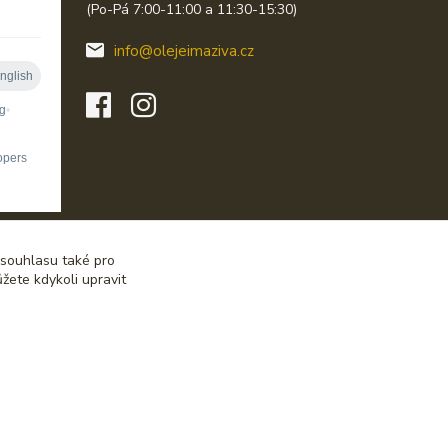
(Po-Pá 7:00-11:00 a 11:30-15:30)
info@olejeimaziva.cz
 souhlasu také pro
žete kdykoli upravit
Vytvořeno na
Eshop-rychle.cz