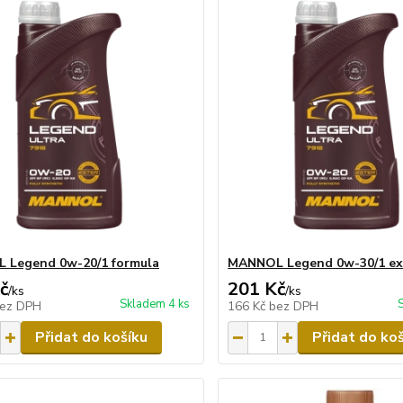
 Legend 0w-20/1 formula
MANNOL Legend 0w-30/1 ex
č
201 Kč
/
ks
/
ks
Skladem 4 ks
ez DPH
166 Kč
bez DPH
Přidat do košíku
Přidat do ko