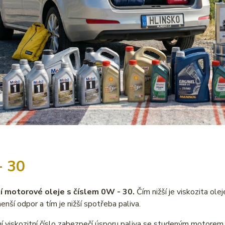
- 30
í motorové oleje s číslem 0W - 30.
Čím nižší je viskozita oleje
nší odpor a tím je nižší spotřeba paliva.
ní viskozitní číslo zabezpečí úsporu paliva se studeným motorem a 