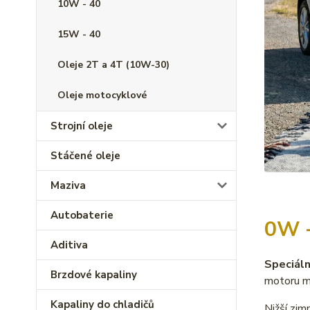
10W - 40
15W - 40
Oleje 2T a 4T (10W-30)
Oleje motocyklové
Strojní oleje
Stáčené oleje
Maziva
Autobaterie
0W 
Aditiva
Speciáln
Brzdové kapaliny
motoru me
Kapaliny do chladičů
Nižší zim