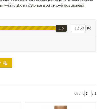
í vyšší vizkozní číslo ale jsou cenově dostupnější.
Do
Kč
y
strana
z 1