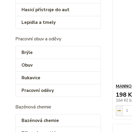
Hasicí přístroje do aut
Lepidla a tmely
Pracovní obuv a oděvy
Brýle
Obuv
Rukavice
MANNOL
Pracovní oděvy
198 K
164 Kč
b
Bazénová chemie
Bazénová chemie