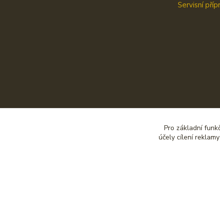
Servisní příp
Pro základní funk
účely cílení reklam
© Copirigrht 2019-2020 by SAVE CZ s.r.o.