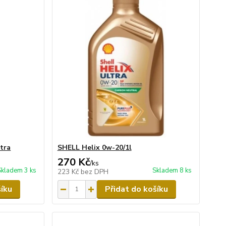
tra
SHELL Helix 0w-20/1l
270 Kč
/
ks
Skladem 3 ks
Skladem 8 ks
223 Kč
bez DPH
šíku
Přidat do košíku