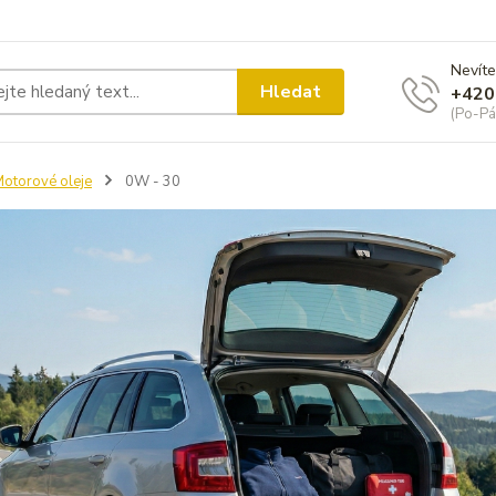
Nevíte
Hledat
+420
(Po-Pá
otorové oleje
0W - 30