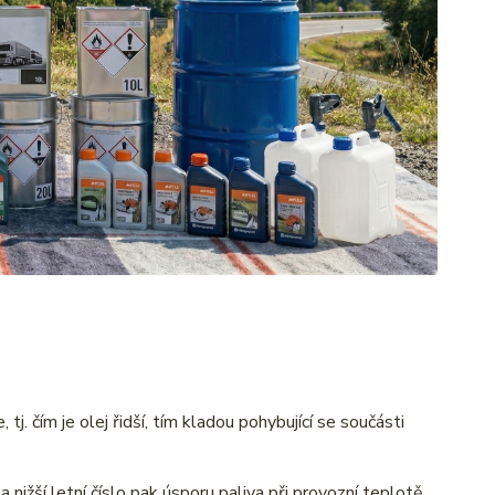
, tj. čím je olej řidší, tím kladou pohybující se součásti
nižší letní číslo pak úsporu paliva při provozní teplotě