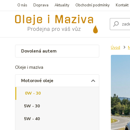
O nás
Doprava
Aktuality
Obchodní podmínky
Kontakt
Úvod
M
Dovolená autem
Oleje i maziva
Motorové oleje
0W - 30
5W - 30
5W - 40