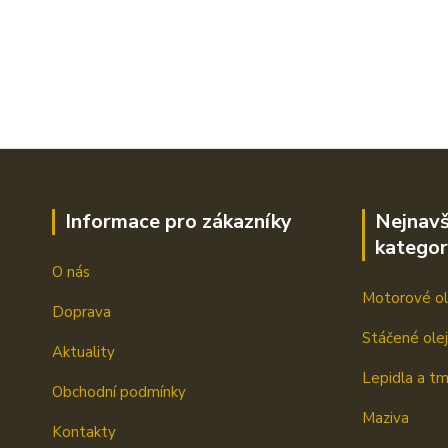
Informace pro zákazníky
Nejnavš
kategor
O nás
Motorové ol
Doprava
Stáčené ole
Aktuality
Lepidla a t
Obchodní podmínky
Maziva
Kontakty