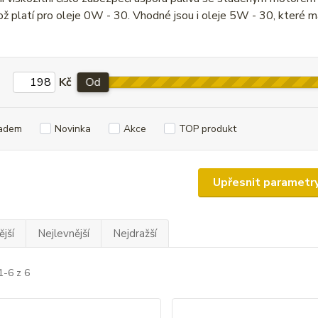
ž platí pro oleje 0W - 30. Vhodné jsou i oleje 5W - 30, které maj
Kč
Od
adem
Novinka
Akce
TOP produkt
Upřesnit parametr
jší
Nejlevnější
Nejdražší
1-6 z 6