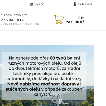
Přihlášení
CZK
 si rady? Zavolejte.
0
ks
 725 841 012
za
0,00 Kč
 7:00-11:00 a 11:30-15:30)