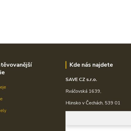
těvovanější
Kde nás najdete
ie
SAVE CZ s.r.o.
eje
Rváčovská 1639,
je
Hlinsko v Čechách, 539 01
mely