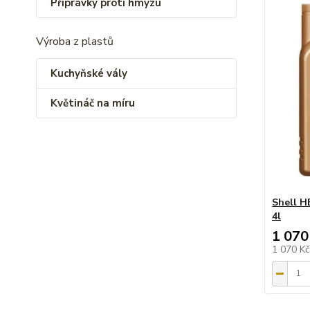
Přípravky proti hmyzu
Výroba z plastů
Kuchyňské vály
Květináč na míru
Shell H
4l
1 070
1 070 K