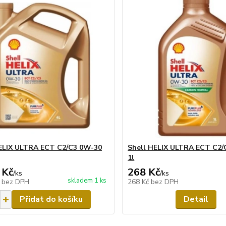
ELIX ULTRA ECT C2/C3 0W-30
Shell HELIX ULTRA ECT C2/
1l
 Kč
268 Kč
/
ks
/
ks
skladem 1 ks
č
bez DPH
268 Kč
bez DPH
Přidat do košíku
Detail