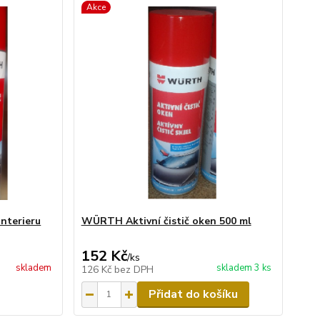
Akce
interieru
WÜRTH Aktivní čistič oken 500 ml
152 Kč
/
ks
skladem
skladem 3 ks
126 Kč
bez DPH
Přidat do košíku