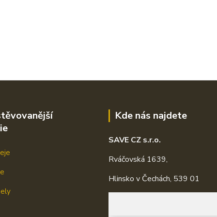
těvovanější
Kde nás najdete
ie
SAVE CZ s.r.o.
eje
Rváčovská 1639,
je
Hlinsko v Čechách, 539 01
mely