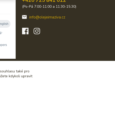
+420 725 841 012
(Po-Pá 7:00-11:00 a 11:30-15:30)
info@olejeimaziva.cz
 souhlasu také pro
žete kdykoli upravit