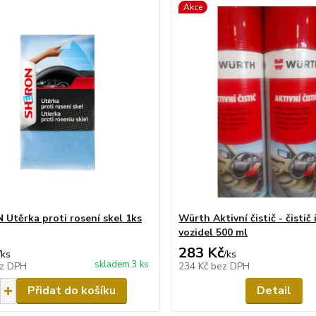
Akce
Utěrka proti rosení skel 1ks
Würth Aktivní čistič - čistič 
vozidel 500 ml
283 Kč
/
ks
/
ks
skladem 3 ks
z DPH
234 Kč
bez DPH
Přidat do košíku
Detail