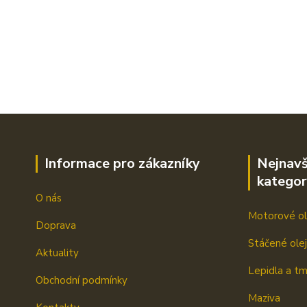
Informace pro zákazníky
Nejnavš
kategor
O nás
Motorové ol
Doprava
Stáčené ole
Aktuality
Lepidla a t
Obchodní podmínky
Maziva