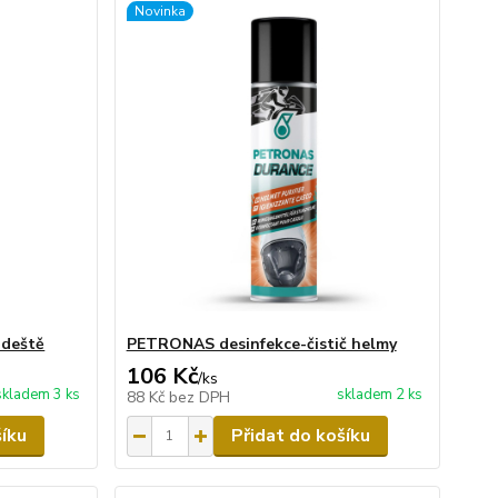
Novinka
 deště
PETRONAS desinfekce-čistič helmy
106 Kč
/
ks
skladem 3 ks
skladem 2 ks
88 Kč
bez DPH
šíku
Přidat do košíku