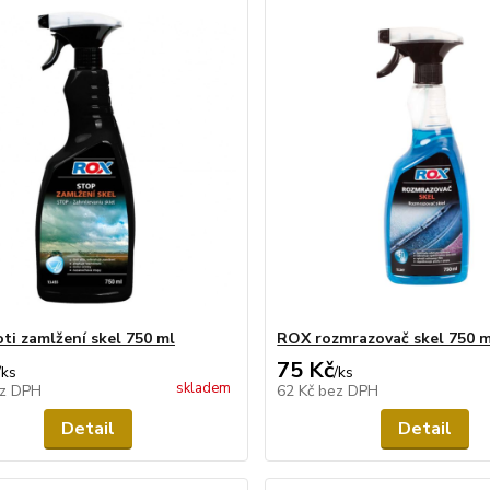
ti zamlžení skel 750 ml
ROX rozmrazovač skel 750 m
75 Kč
/
ks
/
ks
skladem
z DPH
62 Kč
bez DPH
Detail
Detail