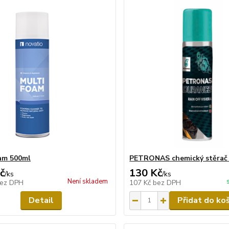
am 500ml
PETRONAS chemický stěrač
č
130 Kč
/
ks
/
ks
Není skladem
ez DPH
107 Kč
bez DPH
Detail
Přidat do ko