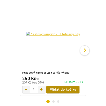
Plastový kanystr 25 l lehčený bílý
Kanystr 5 l l
250 Kč
55 Kč
/
ks
/
ks
Skladem 18 ks
207 Kč
bez DPH
45 Kč
bez D
Přidat do košíku