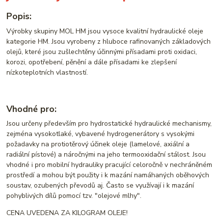
Popis:
Výrobky skupiny MOL HM jsou vysoce kvalitní hydraulické oleje
kategorie HM. Jsou vyrobeny z hluboce rafinovaných základových
olejů, které jsou zušlechtěny účinnými přísadami proti oxidaci,
korozi, opotřebení, pěnění a dále přísadami ke zlepšení
nízkoteplotních vlastností.
Vhodné pro:
Jsou určeny především pro hydrostatické hydraulické mechanismy,
zejména vysokotlaké, vybavené hydrogenerátory s vysokými
požadavky na protiotěrový účinek oleje (lamelové, axiální a
radiální pístové) a náročnými na jeho termooxidační stálost. Jsou
vhodné i pro mobilní hydrauliky pracující celoročně v nechráněném
prostředí a mohou být použity i k mazání namáhaných oběhových
soustav, ozubených převodů aj. Často se využívají i k mazání
pohyblivých dílů pomocí tzv. "olejové mlhy".
CENA UVEDENA ZA KILOGRAM OLEJE!