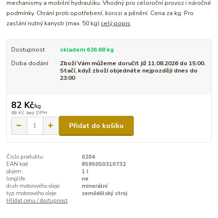
mechanismy a mobilní hydrauliku. Vhodný pro celoroční provoz i náročné
podmínky. Chrání proti opotřebení, korozi a pěnění. Cena za kg. Pro
zaslání nutný kanystr (max. 50 kg)
celý popis
Dostupnost
skladem 636.68 kg
Doba dodání
Zboží Vám můžeme doručit již 11.08.2026 do 15:00.
Stačí, když zboží objednáte nejpozději dnes do
23:00
82 Kč
/
kg
68 Kč
bez DPH
Přidat do košíku
Číslo produktu:
0204
EAN kód:
8595050310732
objem:
1 l
longlife:
ne
druh motorového oleje:
minerální
typ motorového oleje:
zemědělský stroj
Hlídat cenu / dostupnost