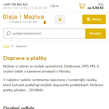
0
ks
+420 725 841 012
CZK
za
0,00 Kč
(Po-Pá 7:00-11:00 a 11:30-15:30)
Menu
Hledat
Úvod
Doprava
Doprava a platby
Můžete si vybrat ze služeb společností Zásilkovna, DPD, PPL či
osobní odběr v kamenné prodejně v Hlinsku.
V nabídce našeho sortimentu naleznete i rozměrnější zásilky,
které bohužel podléhají dražším dopravním podmínkách. Možnost
platby předem - ZDARMA.
Osobní odběr