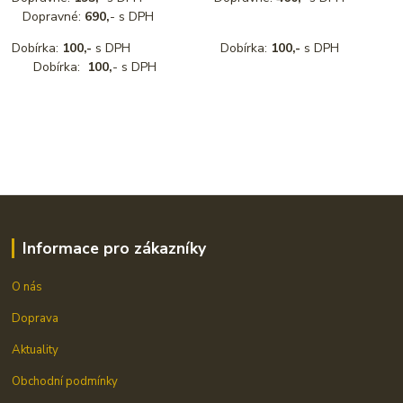
Dopravné:
690,
- s DPH
Dobírka:
100,-
s DPH Dobírka:
100,-
s DPH
Dobírka:
100,
- s DPH
Informace pro zákazníky
O nás
Doprava
Aktuality
Obchodní podmínky