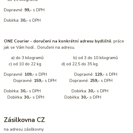
Dopravné:
99,-
s DPH
Dobírka:
30,-
s DPH
ONE Courier - doručení na konkrétní adresu bydliště
, práce
jak se Vám hodí... Doručení na adresu.
a) do 3 kilogramů b) od 3 do 10 kilogramů
c) od 10 do 22 kg d) od 22,5 do 35 kg
Dopravné:
109,-
s DPH Dopravné:
129,-
s DPH
Dopravné:
159,-
s DPH Dopravné:
259,-
s DPH
Dobírka:
30,-
s DPH Dobírka:
30,-
s DPH
Dobírka:
30,-
s DPH Dobírka:
30,-
s DPH
Zásilkovna CZ
na adresu zásilkovny