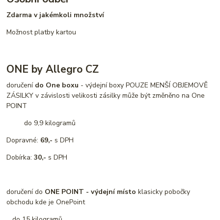
Zdarma v jakémkoli množství
Možnost platby kartou
ONE by Allegro CZ
doručení
do One boxu
- výdejní boxy POUZE MENŠÍ OBJEMOVĚ
ZÁSILKY v závislosti velikosti zásilky může být změněno na One
POINT
do 9,9 kilogramů
Dopravné:
69,-
s DPH
Dobírka:
30,-
s DPH
doručení do
ONE POINT - výdejní místo
klasicky pobočky
obchodu kde je OnePoint
do 15 kilogramů