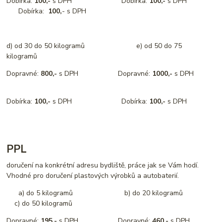
Dobírka:
100,-
s DPH Dobírka:
100,-
s DPH
Dobírka:
100,
- s DPH
d) od 30 do 50 kilogramů e) od 50 do 75
kilogramů
Dopravné:
800,-
s DPH Dopravné:
1000,-
s DPH
Dobírka:
100,-
s DPH Dobírka:
100,-
s DPH
PPL
doručení na konkrétní adresu bydliště, práce jak se Vám hodí.
Vhodné pro doručení plastových výrobků a autobaterií.
a) do 5 kilogramů b) do 20 kilogramů
c) do 50 kilogramů
Dopravné:
195,-
s DPH Dopravné:
460,-
s DPH