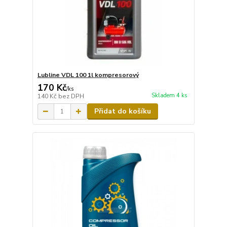
Lubline VDL 100 1l kompresorový
170 Kč
/
ks
Skladem 4 ks
140 Kč
bez DPH
Přidat do košíku