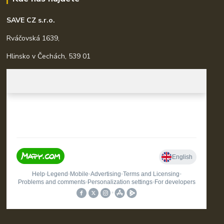
SAVE CZ s.r.o.
Rváčovská 1639,
Hlinsko v Čechách, 539 01