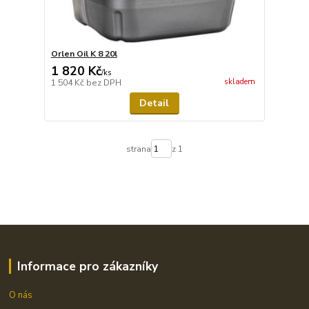
Orlen Oil K 8 20l
1 820 Kč
/
ks
skladem
1 504 Kč
bez DPH
Detail
strana
z 1
Informace pro zákazníky
O nás