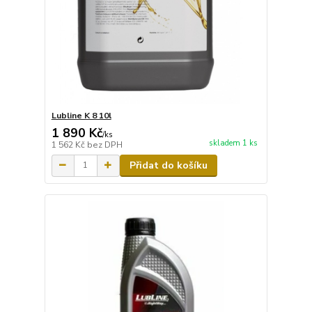
Lubline K 8 10l
1 890 Kč
/
ks
skladem 1 ks
1 562 Kč
bez DPH
Přidat do košíku