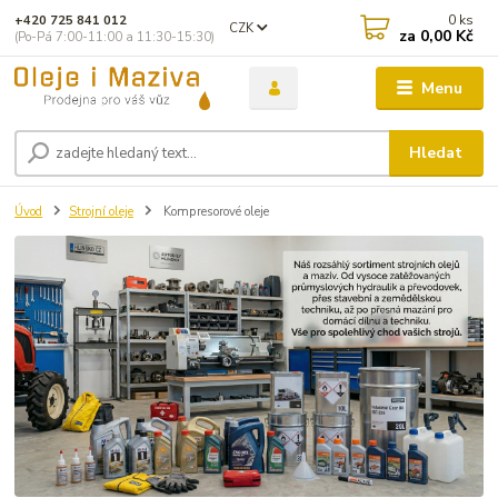
0
ks
+420 725 841 012
CZK
za
0,00 Kč
(Po-Pá 7:00-11:00 a 11:30-15:30)
Menu
Hledat
Úvod
Strojní oleje
Kompresorové oleje