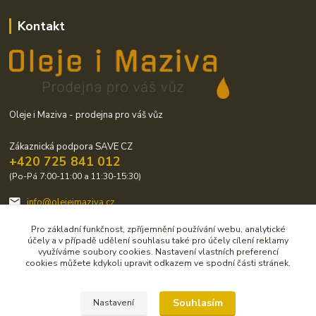
Kontakt
Oleje i Maziva - prodejna pro váš vůz
Zákaznická podpora SAVE CZ
+420 725 841 012
(Po-Pá 7:00-11:00 a 11:30-15:30)
info@olejeimaziva.cz
Pro základní funkčnost, zpříjemnění používání webu, analytické
účely a v případě udělení souhlasu také pro účely cílení reklamy
využíváme soubory cookies. Nastavení vlastních preferencí
cookies můžete kdykoli upravit odkazem ve spodní části stránek.
Upravit sběr cookies.
Souhlasím
Nastavení