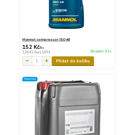
Mannol compressor ISO46
152 Kč
/
ks
Skladem 8 ks
126 Kč
bez DPH
Přidat do košíku
Novinka