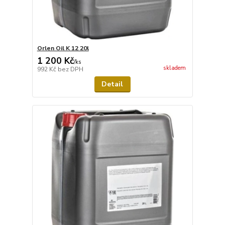
Orlen Oil K 12 20l
1 200 Kč
/
ks
skladem
992 Kč
bez DPH
Detail