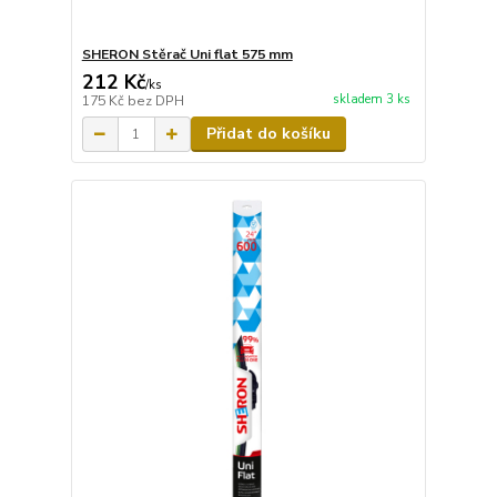
SHERON Stěrač Uni flat 575 mm
212 Kč
/
ks
skladem 3 ks
175 Kč
bez DPH
Přidat do košíku