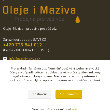
Oleje i Maziva - prodejna pro váš vůz
Zákaznická podpora SAVE CZ
+420 725 841 012
(Po-Pá 7:00-11:00 a 11:30-15:30)
info@olejeimaziva.cz
Pro základní funkčnost, zpříjemnění používání webu, analytické
účely a v případě udělení souhlasu také pro účely cílení reklamy
využíváme soubory cookies. Nastavení vlastních preferencí
cookies můžete kdykoli upravit odkazem ve spodní části stránek.
Upravit sběr cookies.
Souhlasím
Nastavení
© Copirigrht 2019-2020 by SAVE CZ s.r.o.
Souhlas můžete odmítnout
zde
.