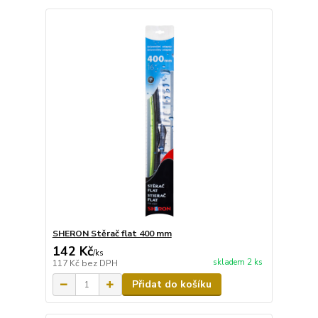
SHERON Stěrač flat 400 mm
142 Kč
/
ks
skladem 2 ks
117 Kč
bez DPH
Přidat do košíku