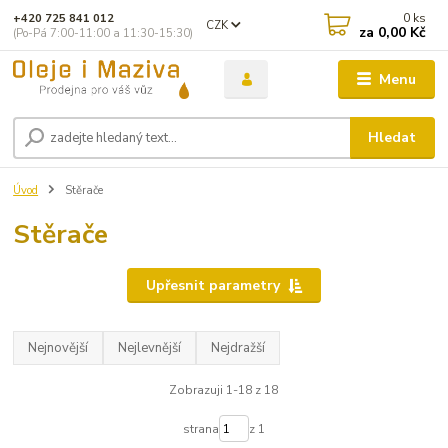
0
ks
+420 725 841 012
CZK
za
0,00 Kč
(Po-Pá 7:00-11:00 a 11:30-15:30)
Menu
Hledat
Úvod
Stěrače
Stěrače
Upřesnit parametry
Nejnovější
Nejlevnější
Nejdražší
Zobrazuji 1-18 z 18
strana
z 1