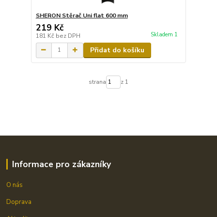
SHERON Stěrač Uni flat 600 mm
219 Kč
Skladem 1
181 Kč
bez DPH
Přidat do košíku
strana
z 1
Informace pro zákazníky
O nás
Doprava