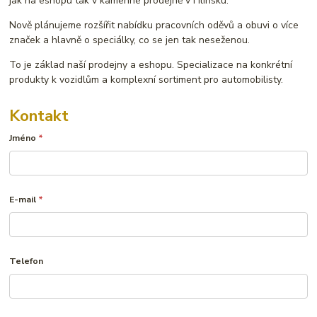
jak na eshopu tak v kamenné prodejně v Hlinsku.
Nově plánujeme rozšířit nabídku pracovních oděvů a obuvi o více
značek a hlavně o speciálky, co se jen tak neseženou.
To je základ naší prodejny a eshopu. Specializace na konkrétní
produkty k vozidlům a komplexní sortiment pro automobilisty.
Kontakt
Jméno
*
E-mail
*
Telefon