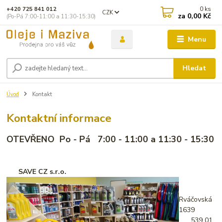
0
ks
+420 725 841 012
CZK
za
0,00 Kč
(Po-Pá 7:00-11:00 a 11:30-15:30)
Menu
Hledat
Úvod
Kontakt
Kontaktní informace
OTEVŘENO Po - Pá 7:00 - 11:00 a 11:30 - 15:30
SAVE CZ s.r.o.
Rváčovská
1639
539 01