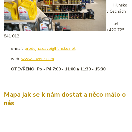
Hlinsko
v Čechách
tel:
+420 725
841 012
e-mail:
prodejna.save@hlinsko.net
web:
www.savecz.com
OTEVŘENO Po - Pá
7:00 - 11:00 a 11:30 - 15:30
Mapa jak se k nám dostat a něco málo o
nás