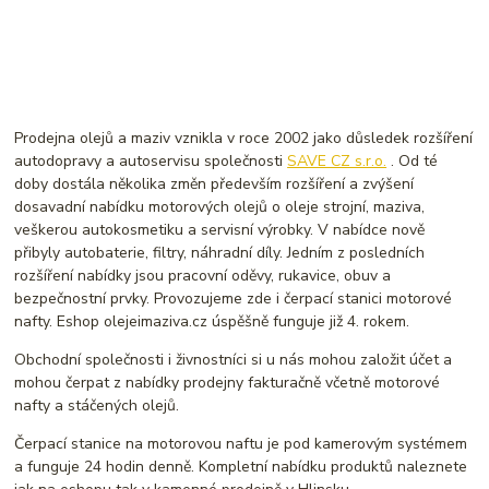
Prodejna olejů a maziv vznikla v roce 2002 jako důsledek rozšíření
autodopravy a autoservisu společnosti
SAVE CZ s.r.o.
. Od té
doby dostála několika změn především rozšíření a
zvýšení
dosavadní nabídku motorových olejů o oleje strojní, maziva,
veškerou autokosmetiku a servisní výrobky. V nabídce nově
přibyly autobaterie, filtry, náhradní díly. Jedním z posledních
rozšíření nabídky jsou pracovní oděvy, rukavice, obuv a
bezpečnostní prvky. Provozujeme zde i čerpací stanici motorové
nafty. Eshop olejeimaziva.cz úspěšně funguje již 4. rokem.
Obchodní společnosti i živnostníci si u nás mohou založit účet a
mohou čerpat z nabídky prodejny fakturačně včetně motorové
nafty a stáčených olejů.
​Čerpací stanice na motorovou naftu je pod kamerovým systémem
a funguje 24 hodin denně. Kompletní nabídku produktů naleznete