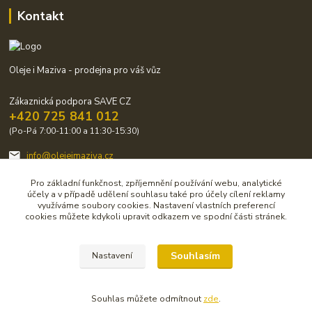
Kontakt
Oleje i Maziva - prodejna pro váš vůz
Zákaznická podpora SAVE CZ
+420 725 841 012
(Po-Pá 7:00-11:00 a 11:30-15:30)
info@olejeimaziva.cz
Pro základní funkčnost, zpříjemnění používání webu, analytické
účely a v případě udělení souhlasu také pro účely cílení reklamy
využíváme soubory cookies. Nastavení vlastních preferencí
cookies můžete kdykoli upravit odkazem ve spodní části stránek.
Upravit sběr cookies.
Souhlasím
Nastavení
© Copirigrht 2019-2020 by SAVE CZ s.r.o.
Souhlas můžete odmítnout
zde
.
Vytvořeno na
Eshop-rychle.cz