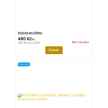
Multifoam 500ml
480 Kč
/
ks
Není skladem
397 Kč
bez DPH
Detail
Novinka