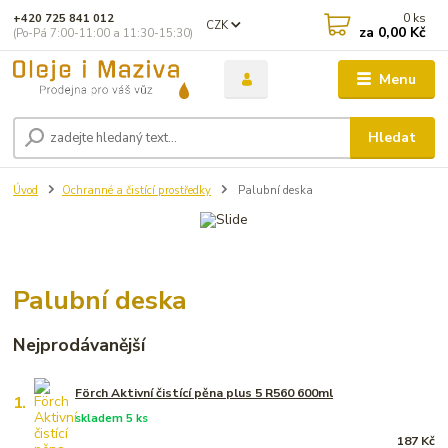
0
ks
+420 725 841 012
CZK
za
0,00 Kč
(Po-Pá 7:00-11:00 a 11:30-15:30)
Menu
Hledat
Úvod
Ochranné a čistící prostředky
Palubní deska
Palubní deska
Nejprodávanější
Förch Aktivní čistící pěna plus 5 R560 600ml
1.
skladem 5 ks
187 Kč