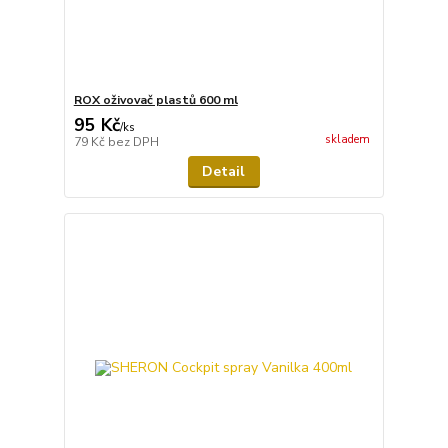
ROX oživovač plastů 600 ml
95 Kč
/
ks
skladem
79 Kč
bez DPH
Detail