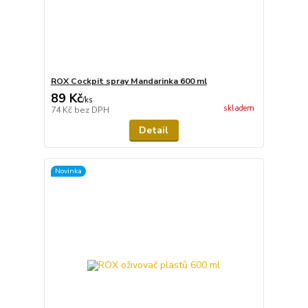
ROX Cockpit spray Mandarinka 600 ml
89 Kč
/
ks
skladem
74 Kč
bez DPH
Detail
Novinka