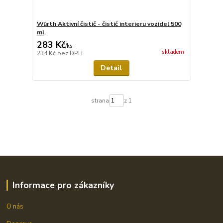
Würth Aktivní čistič - čistič interieru vozidel 500
ml
283 Kč
/
ks
skladem
234 Kč
bez DPH
Detail
strana
z 1
Informace pro zákazníky
O nás