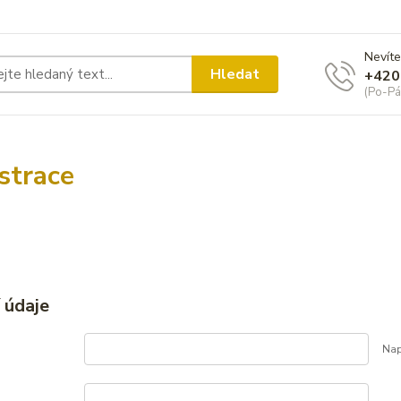
Nevíte
Hledat
+420
(Po-Pá
strace
 údaje
Nap