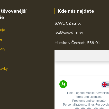
těvovanější
Kde nás najdete
ie
SAVE CZ s.r.o.
eje
Rváčovská 1639,
je
Hlinsko v Čechách, 539 01
mely
ravky