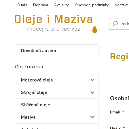
O nás
Doprava
Aktuality
Obchodní podmínky
Kontakt
Dovolená autem
Regi
Oleje i maziva
Motorové oleje
Strojní oleje
Osobní
Stáčené oleje
Email
*
Maziva
Heslo
*