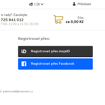
Přihlášení
CZK
 si rady? Zavolejte.
0
ks
 725 841 012
za
0,00 Kč
 7:00-11:00 a 11:30-15:30)
Registrovat přes:
Registrovat přes mojeID
Registrovat přes Facebook
ř. petrnovak@seznam.cz