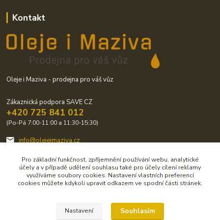
Kontakt
Oleje i Maziva - prodejna pro váš vůz
Zákaznická podpora SAVE CZ
+420 725 841 012
(Po-Pá 7:00-11:00 a 11:30-15:30)
info@olejeimaziva.cz
Pro základní funkčnost, zpříjemnění používání webu, analytické
účely a v případě udělení souhlasu také pro účely cílení reklamy
využíváme soubory cookies. Nastavení vlastních preferencí
cookies můžete kdykoli upravit odkazem ve spodní části stránek.
Upravit sběr cookies.
Souhlasím
Nastavení