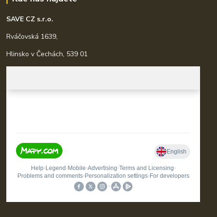
SAVE CZ s.r.o.
Rváčovská 1639,
Hlinsko v Čechách, 539 01