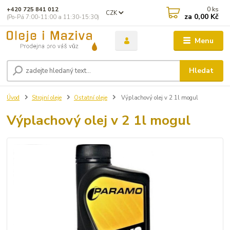
0
ks
+420 725 841 012
CZK
za
0,00 Kč
(Po-Pá 7:00-11:00 a 11:30-15:30)
Menu
Hledat
Úvod
Strojní oleje
Ostatní oleje
Výplachový olej v 2 1l mogul
Výplachový olej v 2 1l mogul