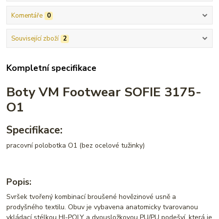
Komentáře
0
Související zboží
2
Kompletní specifikace
Boty VM Footwear SOFIE 3175-
O1
Specifikace:
pracovní polobotka O1 (bez ocelové tužinky)
Popis:
Svršek tvořený kombinací broušené hovězinové usně a
prodyšného textilu. Obuv je vybavena anatomicky tvarovanou
vkládací stélkou HI-POLY a dvousložkovou PU/PU podešví, která je