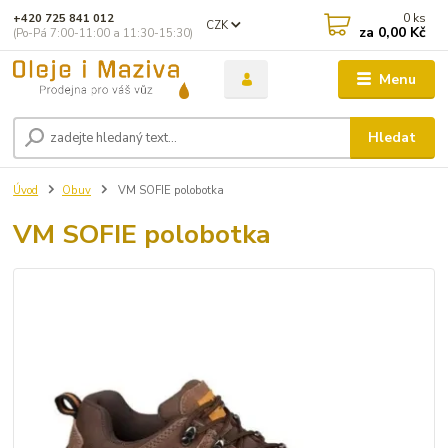
0
ks
+420 725 841 012
CZK
za
0,00 Kč
(Po-Pá 7:00-11:00 a 11:30-15:30)
Menu
Hledat
Úvod
Obuv
VM SOFIE polobotka
VM SOFIE polobotka