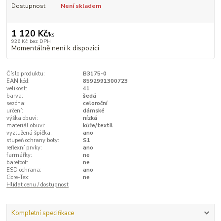
Dostupnost
Není skladem
1 120 Kč
/
ks
926 Kč
bez DPH
Momentálně není k dispozici
Číslo produktu:
B3175-0
EAN kód:
8592991300723
velikost:
41
barva:
šedá
sezóna:
celoroční
určení:
dámské
výška obuvi:
nízká
materiál obuvi:
kůže/textil
vyztužená špička:
ano
stupeň ochrany boty:
S1
reflexní prvky:
ano
farmářky:
ne
barefoot:
ne
ESD ochrana:
ano
Gore-Tex:
ne
Hlídat cenu / dostupnost
Kompletní specifikace