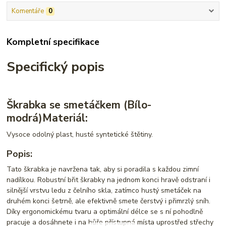
Komentáře
0
Kompletní specifikace
Specifický popis
Škrabka se smetáčkem (Bílo-
modrá)
Materiál:
Vysoce odolný plast,
husté syntetické štětiny.
Popis:
Tato škrabka je navržena tak,
aby si poradila s každou zimní
nadílkou.
Robustní břit škrabky na jednom konci hravě odstraní i
silnější vrstvu ledu z čelního skla,
zatímco hustý smetáček na
druhém konci šetrně,
ale efektivně smete čerstvý i přimrzlý sníh.
Díky ergonomickému tvaru a optimální délce se s ní pohodlně
pracuje a dosáhnete i na hůře přístupná místa uprostřed střechy