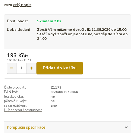
vozu
celý popis
Dostupnost
Skladem 2 ks
Doba dodání
Zboží Vám můžeme doručit již 11.08.2026 do 15:00.
Stačí, když zboží objednáte nejpozději do zítra do
24:00
193 Kč
/
ks
160 Kč
bez DPH
Přidat do košíku
Číslo produktu:
Z1179
EAN kód:
8594007960846
teleskopická:
ne
pěnová rukojeť:
ne
se smetáčkem:
ano
Hlídat cenu / dostupnost
Kompletní specifikace