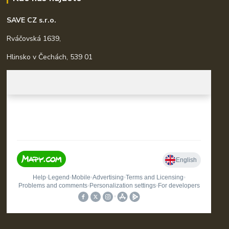
SAVE CZ s.r.o.
Rváčovská 1639,
Hlinsko v Čechách, 539 01