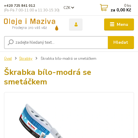
0
ks
+420 725 841 012
CZK
za
0,00 Kč
(Po-Pá 7:00-11:00 a 11:30-15:30)
Menu
Hledat
Úvod
Škrabky
Škrabka bílo-modrá se smetáčkem
Škrabka bílo-modrá se
smetáčkem