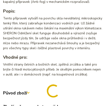
kapalný přípravek (Anti-fog) v mechanickém rozprašovači.
Popis:
Tento přípravek vytváří na povrchu skla neviditelný, mikroskopicky
tenký film, který zabraňuje kondenzaci vodních par. Už žádné
utírání okna rukávem nebo čekání na maximální výkon klimatizace.
SHERON Odmlžení skel funguje dlouhodobě a výrazně zvyšuje
bezpečnost jízdy tím, že udržuje vaše okna průhledná i v dešti,
mlze nebo mrazu. Přípravek nezanechává šmouhy a je bezpečný
pro všechny typy skel i běžné plastové povrchy v interiéru.
Vhodné pro:
Vnitřní strany čelních a bočních skel, zpětná zrcátka a také pro
brýle či hledí motocyklových přileb. Je skvělým pomocníkem nejen
v autě, ale i v domácnosti (např. na koupelnová zrcátka).
Původ zboží