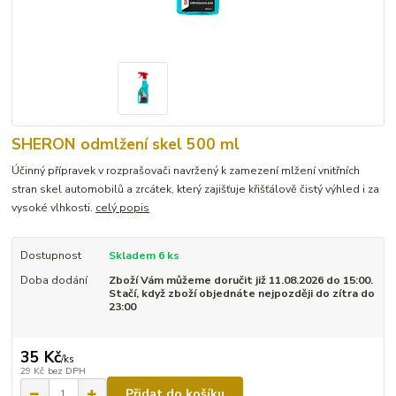
SHERON odmlžení skel 500 ml
Účinný přípravek v rozprašovači navržený k zamezení mlžení vnitřních
stran skel automobilů a zrcátek, který zajišťuje křišťálově čistý výhled i za
vysoké vlhkosti.
celý popis
Dostupnost
Skladem 6 ks
Doba dodání
Zboží Vám můžeme doručit již 11.08.2026 do 15:00.
Stačí, když zboží objednáte nejpozději do zítra do
23:00
35 Kč
/
ks
29 Kč
bez DPH
Přidat do košíku