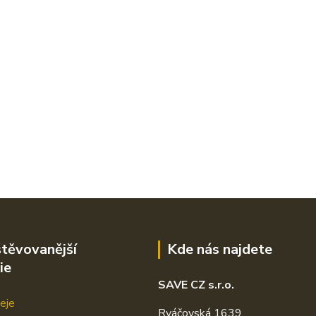
těvovanější
Kde nás najdete
ie
SAVE CZ s.r.o.
eje
Rváčovská 1639,