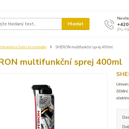
Nevíte
Hledat
+420
(Po-Pá
chranné a čistící prostředky
SHERON multifunkční sprej 400ml
ON multifunkční sprej 400ml
SHER
Univer
čištění
elektr
Dos
Dob