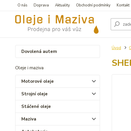
O nás
Doprava
Aktuality
Obchodní podmínky
Kontakt
Úvod
O
Dovolená autem
SHER
Oleje i maziva
Motorové oleje
Strojní oleje
Stáčené oleje
Maziva