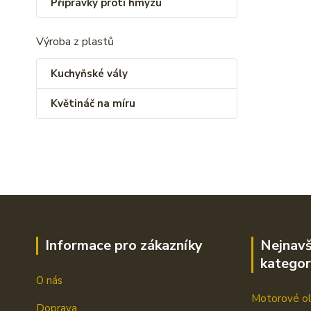
Přípravky proti hmyzu
Výroba z plastů
Kuchyňské vály
Květináč na míru
Informace pro zákazníky
Nejnavš
kategor
O nás
Motorové ol
Doprava