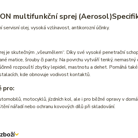
N multifunkční sprej (Aerosol)
Specifi
í servisní olej, vysoká vzlínavost, antikorozní účinky.
ej je skutečným „všeumělem“. Díky své vysoké penetrační schopn
né matice, šrouby či panty. Na povrchu vytváří tenký, nemastný o
činně rozpouští zbytky lepidel, mastnotu a dehet. Pomáhá také p
stalacích, kde obnovuje vodivost kontaktů.
 pro:
tomobilů, motocyklů, jízdních kol, ale i pro běžné opravy v domácn
štění nářadí nebo ochranu kovových dílů při skladování.
zboží