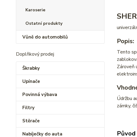
Karoserie
SHERO
Ostatní produkty
univerzáln
Vůně do automobilů
Popis:
Tento spr
Doplňkový prodej
zablokova
Zároveň ú
Škrabky
elektroin
Upínače
Vhodné
Povinná výbava
Údržbu au
zámky, či
Filtry
Stěrače
Původ 
Nabíječky do auta