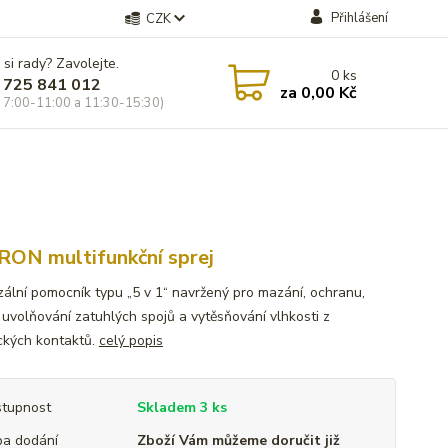
Přihlášení
CZK
 si rady? Zavolejte.
0
ks
 725 841 012
za
0,00 Kč
 7:00-11:00 a 11:30-15:30)
ON multifunkční sprej
zální pomocník typu „5 v 1“ navržený pro mazání, ochranu,
, uvolňování zatuhlých spojů a vytěsňování vlhkosti z
ických kontaktů.
celý popis
tupnost
Skladem 3 ks
a dodání
Zboží Vám můžeme doručit již