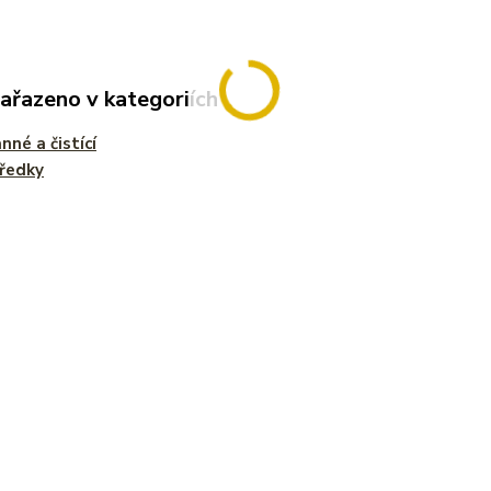
zařazeno v kategoriích
nné a čistící
ředky