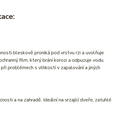
kace:
osti bleskově proniká pod vrstvu rzi a uvolňuje
chranný film, který brání korozi a odpuzuje vodu.
ři problémech s vlhkostí v zapalování a jiných
osti a na zahradě. Ideální na vrzající dveře, zatuhlé