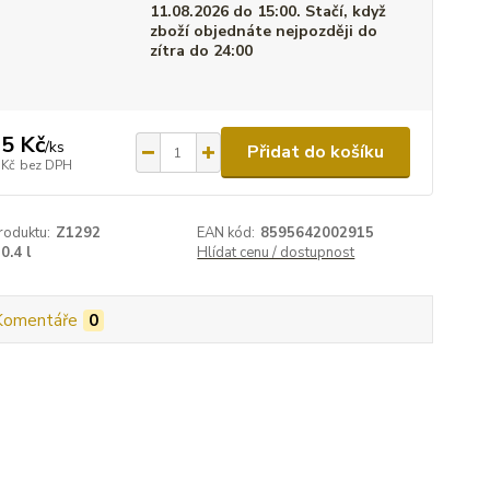
11.08.2026 do 15:00. Stačí, když
zboží objednáte nejpozději do
zítra do 24:00
5 Kč
/
ks
Přidat do košíku
 Kč
bez DPH
roduktu:
Z1292
EAN kód:
8595642002915
0.4 l
Hlídat cenu / dostupnost
Komentáře
0