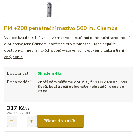
PM +200 penetrační mazivo 500 ml Chemba
Vysoce kvalitní, silně vzlínavé mazivo s extrémní penetrační schopností a
dlouhotrvajícím účinkem, navržené pro promazání i těch nejhůře
dostupných mechanických spojů vystavených vysokému tlaku a tření.
celý popis
Dostupnost
Skladem 4 ks
Doba dodání
Zboží Vám můžeme doručit již 11.08.2026 do 15:00.
Stačí, když zboží objednáte nejpozději dnes do
23:00
317 Kč
/
ks
262 Kč
bez DPH
Přidat do košíku