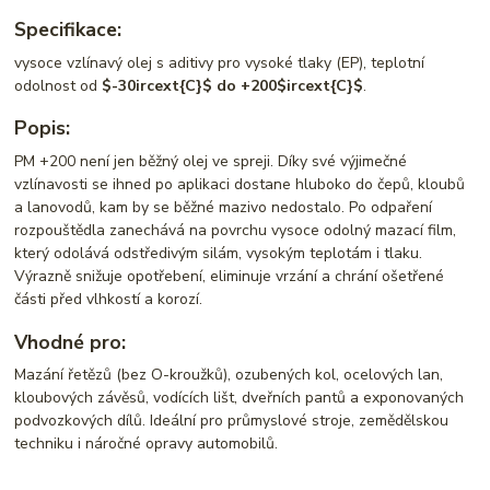
Specifikace:
vysoce vzlínavý olej s aditivy pro vysoké tlaky (EP), teplotní
odolnost od
$-30ircext{C}$
do +200$ircext{C}$
.
Popis:
PM +200 není jen běžný olej ve spreji. Díky své výjimečné
vzlínavosti se ihned po aplikaci dostane hluboko do čepů, kloubů
a lanovodů, kam by se běžné mazivo nedostalo. Po odpaření
rozpouštědla zanechává na povrchu vysoce odolný mazací film,
který odolává odstředivým silám, vysokým teplotám i tlaku.
Výrazně snižuje opotřebení, eliminuje vrzání a chrání ošetřené
části před vlhkostí a korozí.
Vhodné pro:
Mazání řetězů (bez O-kroužků), ozubených kol, ocelových lan,
kloubových závěsů, vodících lišt, dveřních pantů a exponovaných
podvozkových dílů. Ideální pro průmyslové stroje, zemědělskou
techniku i náročné opravy automobilů.