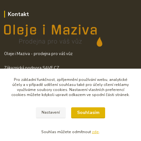
Kontakt
Oleje i Maziva - prodejna pro váš vůz
Zákaznická podpora SAVE CZ
+420 725 841 012
Pro základní funkčnost, zpříjemnění používání webu, analytické
(Po-Pá 7:00-11:00 a 11:30-15:30)
účely a v případě udělení souhlasu také pro účely cílení reklamy
využíváme soubory cookies. Nastavení vlastních preferencí
info@olejeimaziva.cz
cookies můžete kdykoli upravit odkazem ve spodní části stránek.
Souhlasím
Nastavení
Souhlas můžete odmítnout
zde
.
Upravit sběr cookies.