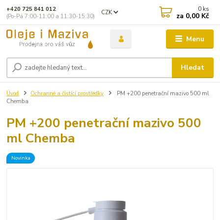
0
ks
+420 725 841 012
CZK
za
0,00 Kč
(Po-Pá 7:00-11:00 a 11:30-15:30)
Menu
Hledat
Úvod
Ochranné a čistící prostředky
PM +200 penetrační mazivo 500 ml
Chemba
PM +200 penetrační mazivo 500
ml Chemba
Novinka