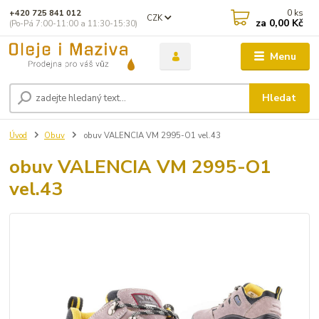
0
ks
+420 725 841 012
CZK
za
0,00 Kč
(Po-Pá 7:00-11:00 a 11:30-15:30)
Menu
Hledat
Úvod
Obuv
obuv VALENCIA VM 2995-O1 vel.43
obuv VALENCIA VM 2995-O1
vel.43