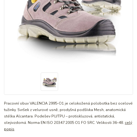
Pracovní obuv VALENCIA 2995-O1 je celokožená polobotka bez ocelové
tužinky. Svršek z velurové usně, prodyšná podšívka Mesh, anatomická
stélka Alcantara. Podešev PU/TPU – protiskluzová, antistatická,
olejivzdorná. Norma EN ISO 20347:2005 O1 FO SRC. Velikosti 36–48.
celý
popis