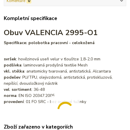
Komentáře
0
Kompletní specifikace
Obuv VALENCIA 2995-O1
Specifikace: polobotka pracovní - celokožená
svršek
: hovězinová useň velur v tlouštce 1,8-2,0 mm
podšívka
: laminovaná prodyšná textilie Mesh
vkl. stélka
: anatomicky tvarovaná, antistatická, Alcantara
podešev
: PU/TPU, olejivzdorná, antistatická, protiskluzová,
nepíšící, dvousložkový nástrik
vel
.
sortiment
: 36-48
norma
: EN ISO 20347:2005
provedení
: 01 FO SRC - bez ocelové tužinky
Zboží zařazeno v kategoriích