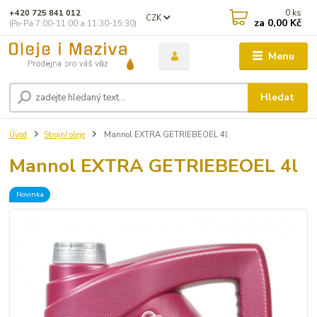
0
ks
+420 725 841 012
CZK
za
0,00 Kč
(Po-Pá 7:00-11:00 a 11:30-15:30)
Menu
Hledat
Úvod
Strojní oleje
Mannol EXTRA GETRIEBEOEL 4l
Mannol EXTRA GETRIEBEOEL 4l
Novinka