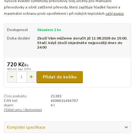
Vysoce kvalitní syntetický převodový olej určený pro manuální
převodovky a silně zatížené převody, který zajišťuje hladké řazení a
maximální ochranu proti opotřebení i při nízkých teplotách
celý popis
Dostupnost
Skladem 2 ks
Doba dodání
Zboží Vám můžeme doručit již 11.08.2026 do 15:00.
Stačí, když zboží objednáte nejpozději dnes do
24:00
720 Kč
/
ks
595 Kč
bez DPH
Přidat do košíku
Číslo produktu:
Z1282
EAN kód:
4036021404707
objem:
4 l
Hlídat cenu / dostupnost
Kompletní specifikace