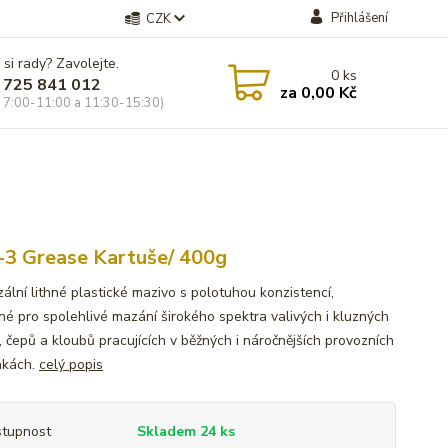
Přihlášení
CZK
 si rady? Zavolejte.
0
ks
 725 841 012
za
0,00 Kč
 7:00-11:00 a 11:30-15:30)
-3 Grease Kartuše/ 400g
zální lithné plastické mazivo s polotuhou konzistencí,
né pro spolehlivé mazání širokého spektra valivých i kluzných
, čepů a kloubů pracujících v běžných i náročnějších provozních
nkách.
celý popis
tupnost
Skladem 24 ks