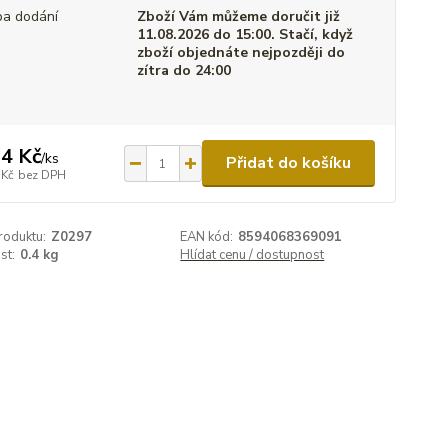
a dodání
Zboží Vám můžeme doručit již
11.08.2026 do 15:00. Stačí, když
zboží objednáte nejpozději do
zítra do 24:00
4 Kč
/
ks
Přidat do košíku
 Kč
bez DPH
roduktu:
Z0297
EAN kód:
8594068369091
st:
0.4 kg
Hlídat cenu / dostupnost