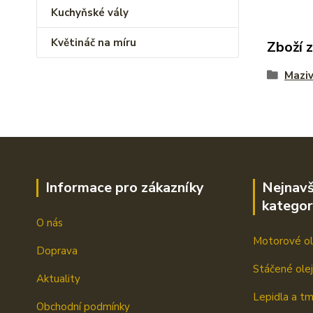
Kuchyňské vály
Květináč na míru
Zboží 
Mazi
Informace pro zákazníky
Nejnavš
kategor
O nás
Motorové ol
Doprava
Stáčené ole
Aktuality
Lepidla a t
Obchodní podmínky