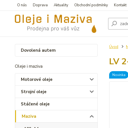
O nás
Doprava
Aktuality
Obchodní podmínky
Kontakt
Úvod
M
Dovolená autem
LV 2
Oleje i maziva
Novinka
Motorové oleje
Strojní oleje
Stáčené oleje
Maziva