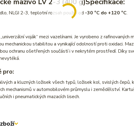
ické mazivo LV 2-3 (400 g)
Specifikace:
dlo, NLGI 2-3, teplotní rozsah použití od
-30 °C do +120 °C
.
 „univerzální voják“ mezi vazelínami. Je vyrobeno z rafinovaných
u mechanickou stabilitou a vynikající odolností proti oxidaci. M
ou ochranu ošetřených součástí i v nekrytém prostředí. Díky své 
nevytéká.
 pro:
livých a kluzných ložisek všech typů, ložisek kol, svislých čepů,
ch mechanismů v automobilovém průmyslu i zemědělství. Kartuše
učních i pneumatických mazacích lisech.
zboží