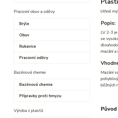
Plast
lithné mý
Pracovní obuv a oděvy
Popis:
Brýle
LV 2-3 je
Obuv
se vysoko
dlouhodob
Rukavice
mazání a 
Pracovní oděvy
Vhodné
Bazénová chemie
Mazání va
pohyblivý
Bazénová chemie
běžných r
Přípravky proti hmyzu
Původ 
Výroba z plastů