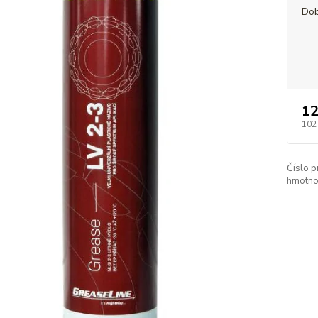
Dob
12
102
Číslo p
hmotno