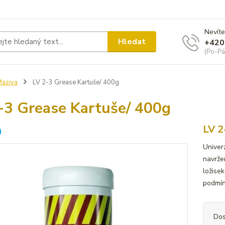
Nevíte
Hledat
+420
(Po-Pá
aziva
LV 2-3 Grease Kartuše/ 400g
-3 Grease Kartuše/ 400g
LV 2
Univer
navrže
ložisek
podmí
Dos