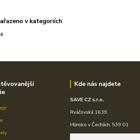
zařazeno v kategoriích
va
těvovanější
Kde nás najdete
ie
SAVE CZ s.r.o.
eje
Rváčovská 1639,
je
Hlinsko v Čechách, 539 01
mely