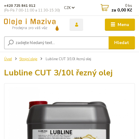
0
ks
+420 725 841 012
CZK
za
0,00 Kč
(Po-Pá 7:00-11:00 a 11:30-15:30)
Menu
Hledat
Úvod
Strojní oleje
Lubline CUT 3/10l řezný olej
Lubline CUT 3/10l řezný olej