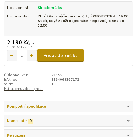
Dostupnost
Skladem 1 ks
Doba dodání
Zboží Vám můžeme doručit již 08.08.2026 do 15:00.
Stačí, když zboží objednáte nejpozději dnes do
12:00
2 190 Kč
/
ks
1 810 Kč
bez DPH
Přidat do košíku
Číslo produktu:
Z1155
EAN kód:
8594068367172
objem:
10 l
Hlídat cenu / dostupnost
Kompletní specifikace
Komentáře
0
Ke stažení