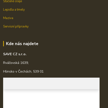
Stáčené oleje
Lepidla a tmely
Maziva
Servisní přípravky
Kde nás najdete
SAVE CZ s.r.o.
Rváčovská 1639,
Hlinsko v Čechách, 539 01