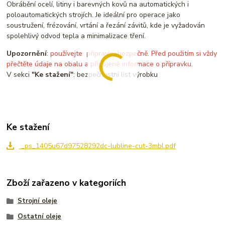
Obrábění ocelí, litiny i barevných kovů na automatických i
poloautomatických strojích. Je ideální pro operace jako
soustružení, frézování, vrtání a řezání závitů, kde je vyžadován
spolehlivý odvod tepla a minimalizace tření.
Upozornění
:
používejte přípravky bezpečně. Před použitím si vždy
přečtěte údaje na obalu a připojené informace o přípravku.
V sekci
"Ke stažení"
: bezpečnostní list výrobku
Ke stažení
_ps_1405u67d97528292dc-lubline-cut-3mbl.pdf
Zboží zařazeno v kategoriích
Strojní oleje
Ostatní oleje