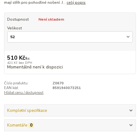
mají střih pro pohodlné nošení. J...
celý popis
Dostupnost
Není skladem
Velikost
510 Kč
/
ks
421 Kč
bez DPH
Momentálně není k dispozici
Číslo produktu:
Z0670
EAN kód:
8591940073251
Hlídat cenu / dostupnost
Kompletní specifikace
Komentáře
0