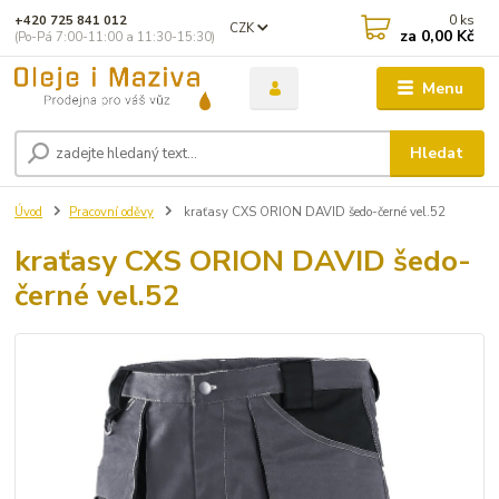
0
ks
+420 725 841 012
CZK
za
0,00 Kč
(Po-Pá 7:00-11:00 a 11:30-15:30)
Menu
Hledat
Úvod
Pracovní oděvy
kraťasy CXS ORION DAVID šedo-černé vel.52
kraťasy CXS ORION DAVID šedo-
černé vel.52