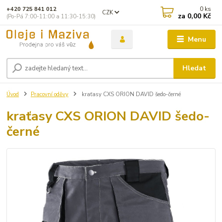
0
ks
+420 725 841 012
CZK
za
0,00 Kč
(Po-Pá 7:00-11:00 a 11:30-15:30)
Menu
Hledat
Úvod
Pracovní oděvy
kraťasy CXS ORION DAVID šedo-černé
kraťasy CXS ORION DAVID šedo-
černé