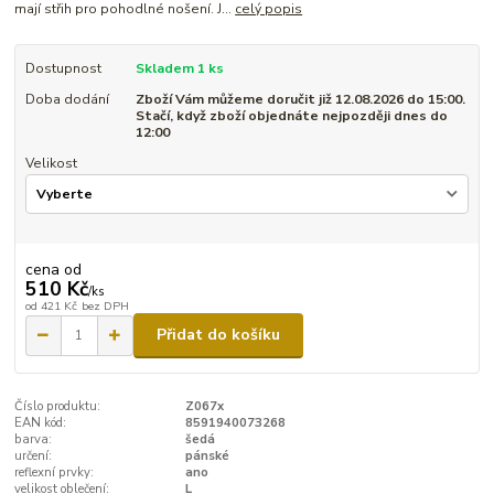
mají střih pro pohodlné nošení. J...
celý popis
Dostupnost
Skladem 1 ks
Doba dodání
Zboží Vám můžeme doručit již 12.08.2026 do 15:00.
Stačí, když zboží objednáte nejpozději dnes do
12:00
Velikost
cena od
510 Kč
/
ks
od
421 Kč
bez DPH
Přidat do košíku
Číslo produktu:
Z067x
EAN kód:
8591940073268
barva:
šedá
určení:
pánské
reflexní prvky:
ano
velikost oblečení:
L