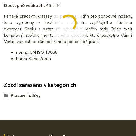
Dostupné velikosti:
46 - 64
Pánské pracovní kraťasy do pasu mají střih pro pohodlné nošení.
Jsou vyrobeny z kvalitního materiálu zajišťujícího dlouhou
životnost. Spolu s ostatními pracovními oděvy řady Orion tvoří
kompletní nabídku montérkového oblečení, které poskytne Vám i
Vašim zaměstnancům ochranu a pohodlí při práci.
norma: EN ISO 13688
barva: šedo-černá
Zboží zařazeno v kategoriích
Pracovní oděvy