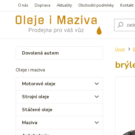
O nás
Doprava
Aktuality
Obchodní podmínky
Kontakt
Úvod
B
Dovolená autem
brýl
Oleje i maziva
Motorové oleje
Strojní oleje
Stáčené oleje
Maziva