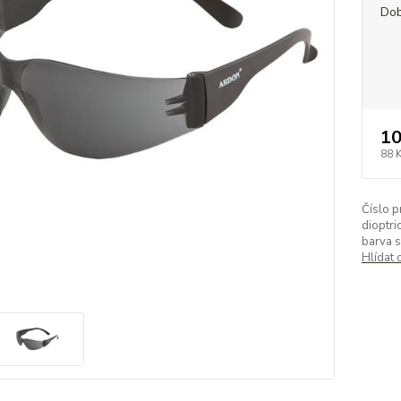
Dob
10
88 
Číslo p
dioptri
barva s
Hlídat 