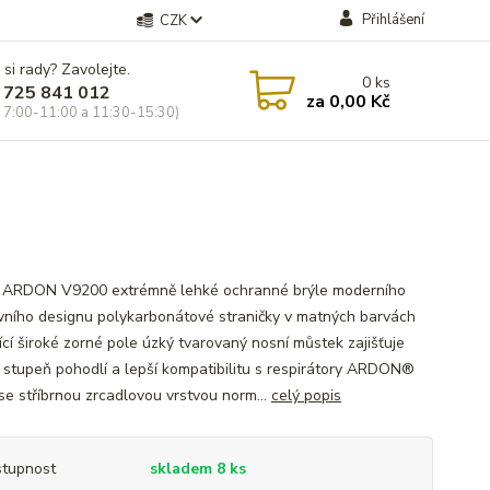
Přihlášení
CZK
 si rady? Zavolejte.
0
ks
 725 841 012
za
0,00 Kč
 7:00-11:00 a 11:30-15:30)
ARDON V9200 extrémně lehké ochranné brýle moderního
vního designu polykarbonátové straničky v matných barvách
ící široké zorné pole úzký tvarovaný nosní můstek zajišťuje
 stupeň pohodlí a lepší kompatibilitu s respirátory ARDON®
 se stříbrnou zrcadlovou vrstvou norm...
celý popis
tupnost
skladem 8 ks