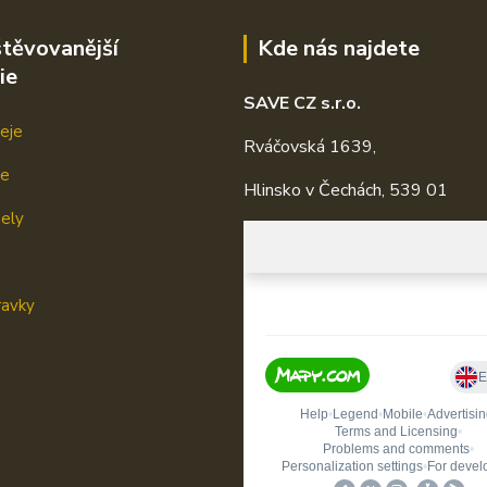
těvovanější
Kde nás najdete
ie
SAVE CZ s.r.o.
eje
Rváčovská 1639,
je
Hlinsko v Čechách, 539 01
mely
ravky