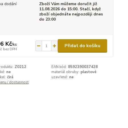
a dodání
Zboží Vám můžeme doručit již
11.08.2026 do 15:00. Stačí, když
zboží objednáte nejpozději dnes
do 23:00
6 Kč
/
ks
Přidat do košíku
Kč
bez DPH
roduktu:
Z0212
EAN kód:
8592390037428
cké:
ne
materiál obruby:
plastové
kel:
čirá
uzavřené:
ne
cenu / dostupnost