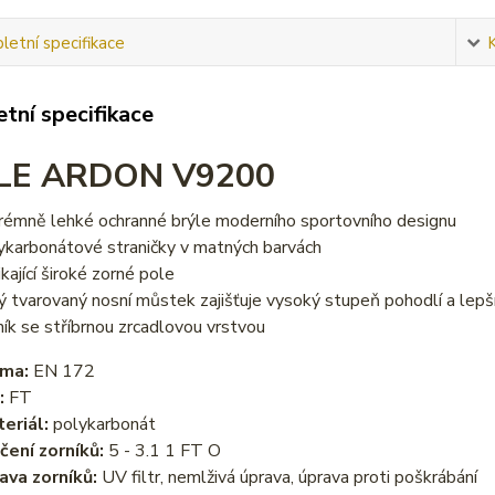
etní specifikace
tní specifikace
LE ARDON V9200
rémně lehké ochranné brýle moderního sportovního designu
ykarbonátové straničky v matných barvách
ikající široké zorné pole
ý tvarovaný nosní můstek zajišťuje vysoký stupeň pohodlí a lep
ník se stříbrnou zrcadlovou vrstvou
ma:
EN 172
:
FT
eriál:
polykarbonát
čení zorníků:
5 - 3.1 1 FT O
ava zorníků:
UV filtr, nemlživá úprava, úprava proti poškrábání