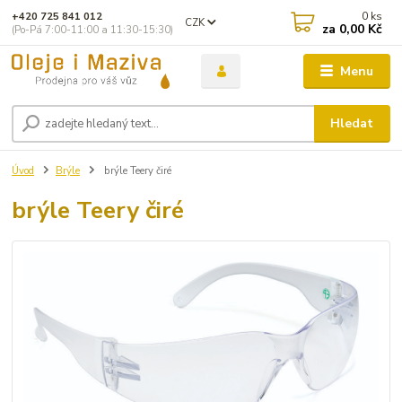
0
ks
+420 725 841 012
CZK
za
0,00 Kč
(Po-Pá 7:00-11:00 a 11:30-15:30)
Menu
Hledat
Úvod
Brýle
brýle Teery čiré
brýle Teery čiré