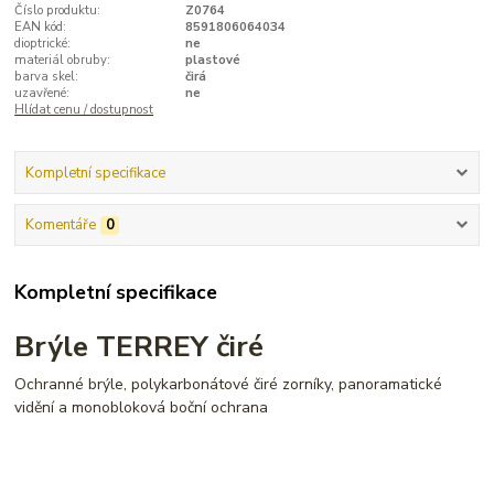
Číslo produktu:
Z0764
EAN kód:
8591806064034
dioptrické:
ne
materiál obruby:
plastové
barva skel:
čirá
uzavřené:
ne
Hlídat cenu / dostupnost
Kompletní specifikace
Komentáře
0
Kompletní specifikace
Brýle TERREY čiré
Ochranné brýle, polykarbonátové čiré zorníky, panoramatické
vidění a monobloková boční ochrana