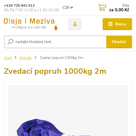
0
ks
+420 725 841 012
CZK
za
0,00 Kč
(Po-Pá 7:00-11:00 a 11:30-15:30)
Menu
Hledat
Úvod
Upínače
Zvedací popruh 1000kg 2m
Zvedací popruh 1000kg 2m