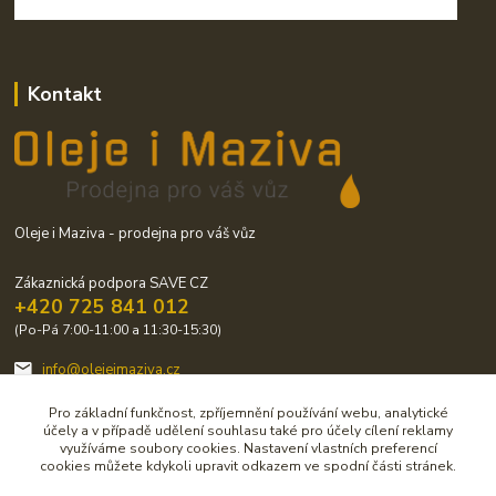
Kontakt
Oleje i Maziva - prodejna pro váš vůz
Zákaznická podpora SAVE CZ
+420 725 841 012
(Po-Pá 7:00-11:00 a 11:30-15:30)
info@olejeimaziva.cz
Pro základní funkčnost, zpříjemnění používání webu, analytické
účely a v případě udělení souhlasu také pro účely cílení reklamy
využíváme soubory cookies. Nastavení vlastních preferencí
cookies můžete kdykoli upravit odkazem ve spodní části stránek.