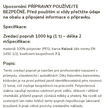
Upozornění
:
PŘÍPRAVKY POUŽÍVEJTE
BEZPEČNĚ
.
Před použitím si vždy přečtěte údaje
na obalu a připojené informace o přípravku.
Specifikace:
Zvedací popruh 1000 kg (1 t) – délka 2
m
Specifikace:
materiál 100% polyester (PES), barva
fialová
(dle normy EN
1492-1/2), koeficient bezpečnosti
7:1
.
Popis:
Tento zvedací popruh je navržen pro profesionální nasazení v
průmyslu, stavebnictví i autodílnách. Díky fialovému barevnému
kódování je na první pohled jasně identifikovatelná jeho nosnost
(1 tuna), což zvyšuje bezpečnost na pracovišti. Polyesterová
vlákna zaručují vysokou odolnost proti oděru, vlhkosti i většině
chemikálií, přičemž popruh zůstává měkký a ohebný. Na rozdíl od
ocelových lan nebo řetězů tento popruh nepoškozuje lakované,
broušené či jinak citlivé povrchy zvedaného nákladu.