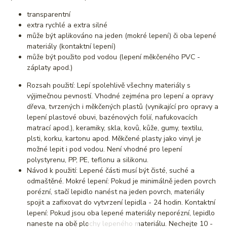
transparentní
extra rychlé a extra silné
může být aplikováno na jeden (mokré lepení) či oba lepené
materiály (kontaktní lepení)
může být použito pod vodou (lepení měkčeného PVC -
záplaty apod.)
Rozsah použití: Lepí spolehlivě všechny materiály s
výjimečnou pevností. Vhodné zejména pro lepení a opravy
dřeva, tvrzených i měkčených plastů (vynikající pro opravy a
lepení plastové obuvi, bazénových folií, nafukovacích
matrací apod.), keramiky, skla, kovů, kůže, gumy, textilu,
plsti, korku, kartonu apod. Měkčené plasty jako vinyl je
možné lepit i pod vodou. Není vhodné pro lepení
polystyrenu, PP, PE, teflonu a silikonu.
Návod k použití: Lepené části musí být čisté, suché a
odmaštěné. Mokré lepení: Pokud je minimálně jeden povrch
porézní, stačí lepidlo nanést na jeden povrch, materiály
spojit a zafixovat do vytvrzení lepidla - 24 hodin. Kontaktní
lepení: Pokud jsou oba lepené materiály neporézní, lepidlo
naneste na obě plochy lepeného materiálu. Nechejte 10 -