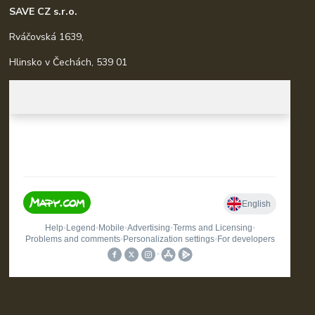
SAVE CZ s.r.o.
Rváčovská 1639,
Hlinsko v Čechách, 539 01