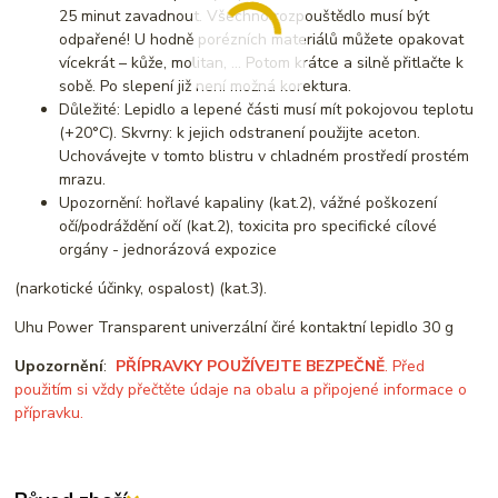
25 minut zavadnout. Všechno rozpouštědlo musí být
odpařené! U hodně porézních materiálů můžete opakovat
vícekrát – kůže, molitan, … Potom krátce a silně přitlačte k
sobě. Po slepení již není možná korektura.
Důležité: Lepidlo a lepené části musí mít pokojovou teplotu
(+20°C). Skvrny: k jejich odstranení použijte aceton.
Uchovávejte v tomto blistru v chladném prostředí prostém
mrazu.
Upozornění: hořlavé kapaliny (kat.2), vážné poškození
očí/podráždění očí (kat.2), toxicita pro specifické cílové
orgány - jednorázová expozice
(narkotické účinky, ospalost) (kat.3).
Uhu Power Transparent univerzální čiré kontaktní lepidlo 30 g
Upozornění
:
PŘÍPRAVKY POUŽÍVEJTE BEZPEČNĚ
. Před
použitím si vždy přečtěte údaje na obalu a připojené informace o
přípravku.