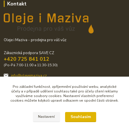
Kontakt
Oleje i Maziva - prodejna pro váš vůz
Zákaznická podpora SAVE CZ
+420 725 841 012
(Po-Pá 7:00-11:00 a 11:30-15:30)
info@olejeimaziva.cz
Pro základní funkčnost, zpříjemnění používání webu, analytické
účely a v případě udělení souhlasu také pro účely cílení reklamy
využíváme soubory cookies. Nastavení vlastních preferencí
cookies můžete kdykoli upravit odkazem ve spodní části stránek.
Upravit sběr cookies.
Souhlasím
Nastavení