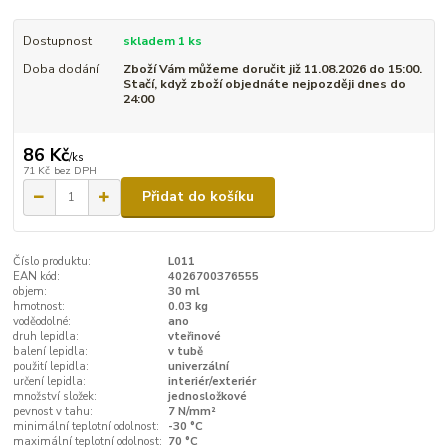
Dostupnost
skladem 1 ks
Doba dodání
Zboží Vám můžeme doručit již 11.08.2026 do 15:00.
Stačí, když zboží objednáte nejpozději dnes do
24:00
86 Kč
/
ks
71 Kč
bez DPH
Přidat do košíku
Číslo produktu:
L011
EAN kód:
4026700376555
objem:
30 ml
hmotnost:
0.03 kg
voděodolné:
ano
druh lepidla:
vteřinové
balení lepidla:
v tubě
použití lepidla:
univerzální
určení lepidla:
interiér/exteriér
množství složek:
jednosložkové
pevnost v tahu:
7 N/mm²
minimální teplotní odolnost:
-30 °C
maximální teplotní odolnost:
70 °C