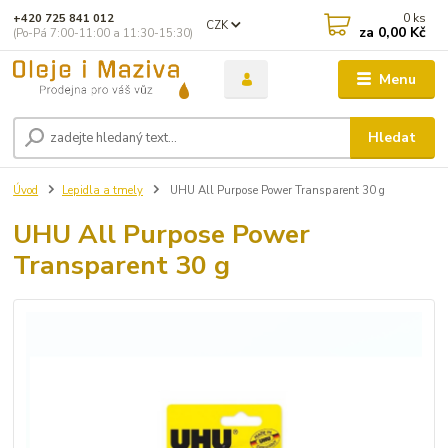
0
ks
+420 725 841 012
CZK
za
0,00 Kč
(Po-Pá 7:00-11:00 a 11:30-15:30)
Menu
Hledat
Úvod
Lepidla a tmely
UHU All Purpose Power Transparent 30 g
UHU All Purpose Power
Transparent 30 g