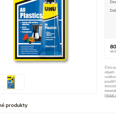
Dos
Dob
80
66 
Číslo p
objem:
voděod
použití 
množstv
minimál
Hlídat 
é produkty