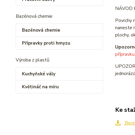
NÁVOD K
Bazénová chemie
Povrchy m
naneste n
Bazénová chemie
plochy, o
Přípravky proti hmyzu
Upozorn
přípravku
Výroba z plastů
UPOZORNĚN
jednorázo
Kuchyňské vály
Květináč na míru
Ke sta
Bezpe