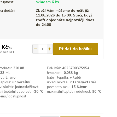
tupnost
skladem 6 ks
a dodání
Zboží Vám můžeme doručit již
11.08.2026 do 15:00. Stačí, když
zboží objednáte nejpozději dnes
do 24:00
 Kč
/
ks
Přidat do košíku
Kč
bez DPH
roduktu:
Z0108
EAN kód:
4026700375954
33 ml
hmotnost:
0.033 kg
olné:
ano
balení lepidla:
v tubě
lepidla:
univerzální
určení lepidla:
interiér/exteriér
í složek:
jednosložkové
pevnost v tahu:
15 N/mm²
ní teplotní odolnost:
-30 °C
maximální teplotní odolnost:
90 °C
cenu / dostupnost