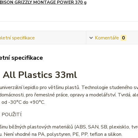
BISON GRIZZLY MONTAGE POWER 370 g
etní specifikace
Komentáře
0
tní specifikace
All Plastics 33ml
niverzální lepidlo pro většinu plastů. Technologie studeného sva
 domácnosti, pro řemeslné práce, opravy a modelářství. Tvrdá, al
 od -30°C do +90°C.
POUŽITÍ:
šinu běžných plastových materiálů (ABS, SAN, SB, plexisklo, tvr
. Není vhodné na PA, polystyren, PE, PP, teflon a silikon.