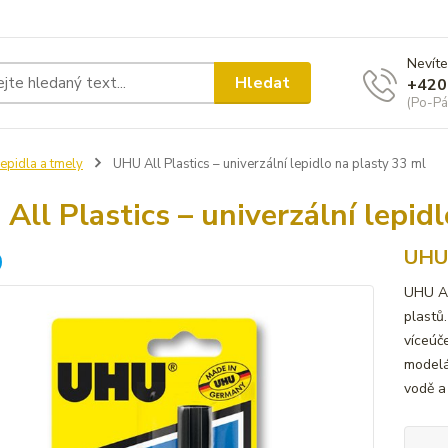
Nevíte
Hledat
+420
(Po-Pá
epidla a tmely
UHU All Plastics – univerzální lepidlo na plasty 33 ml
All Plastics – univerzální lepid
UHU 
UHU Al
plastů
víceúč
modelá
vodě a