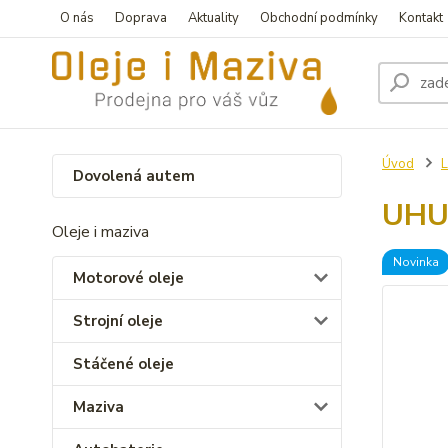
O nás
Doprava
Aktuality
Obchodní podmínky
Kontakt
Úvod
L
Dovolená autem
UHU 
Oleje i maziva
Novinka
Motorové oleje
Strojní oleje
Stáčené oleje
Maziva