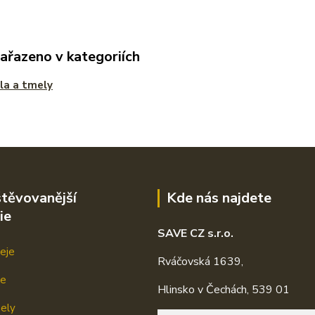
zařazeno v kategoriích
la a tmely
těvovanější
Kde nás najdete
ie
SAVE CZ s.r.o.
eje
Rváčovská 1639,
je
Hlinsko v Čechách, 539 01
mely