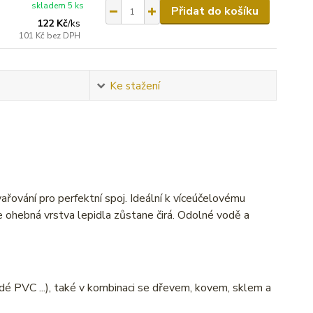
skladem 5 ks
Přidat do košíku
122 Kč
/
ks
101 Kč
bez DPH
Ke stažení
řování pro perfektní spoj. Ideální k víceúčelovému
e ohebná vrstva lepidla zůstane čirá. Odolné vodě a
dé PVC ...), také v kombinaci se dřevem, kovem, sklem a