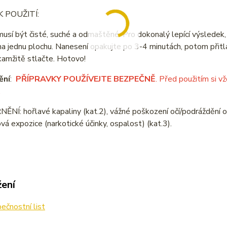
 POUŽITÍ:
usí být čisté, suché a odmaštěné. Pro dokonalý lepící výsledek,
a jednu plochu. Nanesení opakujte po 3-4 minutách, potom přitla
kamžitě stlačte. Hotovo!
ění
:
PŘÍPRAVKY POUŽÍVEJTE BEZPEČNĚ
. Před použitím si v
.
Í: hořlavé kapaliny (kat.2), vážné poškození očí/podráždění očí (
vá expozice (narkotické účinky, ospalost) (kat.3).
žení
čnostní list