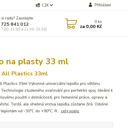
Přihlášení
CZK
 si rady? Zavolejte.
0
ks
 725 841 012
za
0,00 Kč
 7:00-11:00 a 11:30-15:30)
lo na plasty 33 ml
All Plastics 33ml
l Plastics 33ml Výkonné univerzální lepidlo pro většinu
. Technologie studeného svařování pro perfektní spoj. Ideální k
elovému použití v domácnosti, pro řemeslné práce, opravy a
řství. Tvrdá, ale ohebná vrstva lepidla zůstane čirá. Odolné
 teplotám od -30°C do +90°C. R...
celý popis