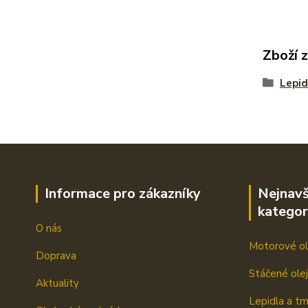
Zboží 
Lepid
Informace pro zákazníky
Nejnavš
kategor
O nás
Motorové ol
Doprava
Stáčené ole
Aktuality
Lepidla a t