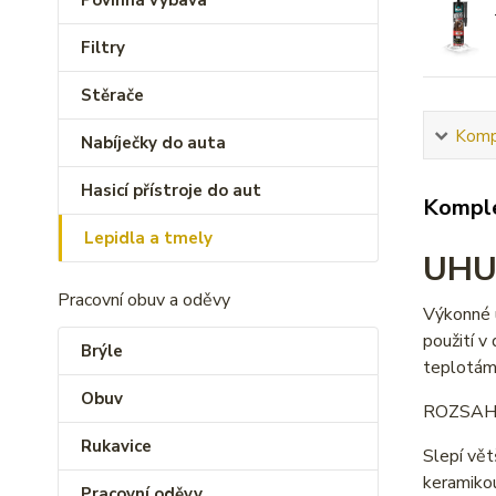
Povinná výbava
Filtry
Stěrače
Kompl
Nabíječky do auta
Hasicí přístroje do aut
Komple
Lepidla a tmely
UHU 
Pracovní obuv a oděvy
Výkonné u
použití v
Brýle
teplotám
Obuv
ROZSAH 
Rukavice
Slepí vět
keramikou
Pracovní oděvy