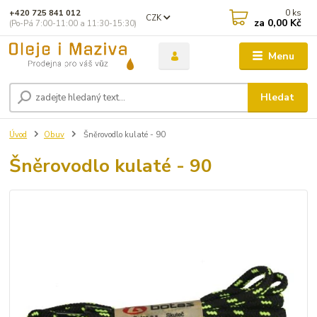
0
ks
+420 725 841 012
CZK
za
0,00 Kč
(Po-Pá 7:00-11:00 a 11:30-15:30)
Menu
Hledat
Úvod
Obuv
Šněrovodlo kulaté - 90
Šněrovodlo kulaté - 90