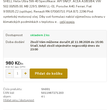
SHELL Helix Ultra 5W-40 Specifikace: API SN/CF, ACEA A3/B3/B4, VW
502.00/505.00, MB 229.5, BMW LL-01, Porsche A40, Ferrari, Fiat
9.55535.Z2 (splňuje), Renault RN 0700/0710, PSA B71 2296 Plně
syntetický motorový olej. Díky své formulaci nabízí výjimečnou ochranu v
klimatických podmínkách s teplotou e...
celý popis
Dostupnost
skladem 2 ks
Doba dodání
Zboží Vám můžeme doručit již 11.08.2026 do 15:00.
Stačí, když zboží objednáte nejpozději dnes do
23:00
980 Kč
/
ks
810 Kč
bez DPH
Přidat do košíku
Číslo produktu:
Sh001
EAN kód:
5011987271203
objem:
4 l
Hlídat cenu / dostupnost