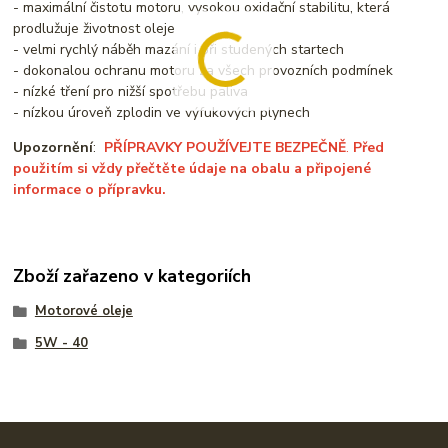
- maximální čistotu motoru, vysokou oxidační stabilitu, která
prodlužuje životnost oleje
- velmi rychlý náběh mazání i při studených startech
- dokonalou ochranu motoru za všech provozních podmínek
- nízké tření pro nižší spotřebu paliva
- nízkou úroveň zplodin ve výfukových plynech
Upozornění
:
PŘÍPRAVKY POUŽÍVEJTE BEZPEČNĚ
.
Před
použitím si vždy přečtěte údaje na obalu a připojené
informace o přípravku.
Zboží zařazeno v kategoriích
Motorové oleje
5W - 40