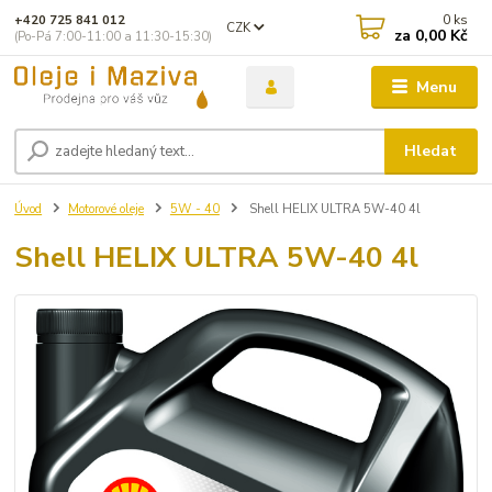
0
ks
+420 725 841 012
CZK
za
0,00 Kč
(Po-Pá 7:00-11:00 a 11:30-15:30)
Menu
Hledat
Úvod
Motorové oleje
5W - 40
Shell HELIX ULTRA 5W-40 4l
Shell HELIX ULTRA 5W-40 4l