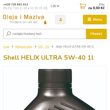
0
ks
+420 725 841 012
CZK
za
0,00 Kč
(Po-Pá 7:00-11:00 a 11:30-15:30)
Menu
Hledat
Úvod
Motorové oleje
5W - 40
Shell HELIX ULTRA 5W-40 1l
Shell HELIX ULTRA 5W-40 1l