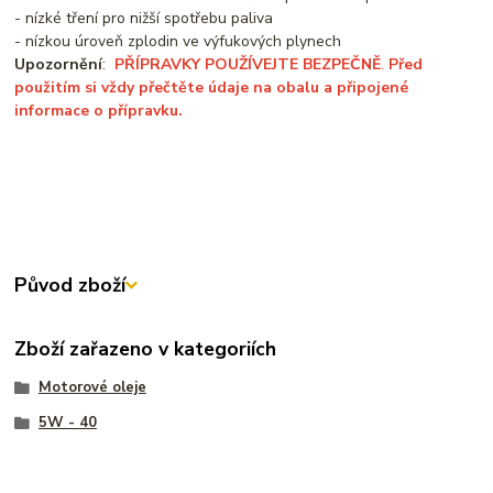
- nízké tření pro nižší spotřebu paliva
- nízkou úroveň zplodin ve výfukových plynech
Upozornění
:
PŘÍPRAVKY POUŽÍVEJTE BEZPEČNĚ
.
Před
použitím si vždy přečtěte údaje na obalu a připojené
informace o přípravku.
Původ zboží
Zboží zařazeno v kategoriích
Motorové oleje
5W - 40