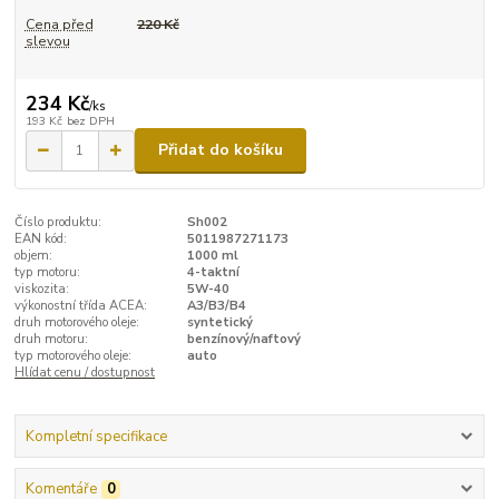
Cena před
220 Kč
slevou
234 Kč
/
ks
193 Kč
bez DPH
Přidat do košíku
Číslo produktu:
Sh002
EAN kód:
5011987271173
objem:
1000 ml
typ motoru:
4-taktní
viskozita:
5W-40
výkonostní třída ACEA:
A3/B3/B4
druh motorového oleje:
syntetický
druh motoru:
benzínový/naftový
typ motorového oleje:
auto
Hlídat cenu / dostupnost
Kompletní specifikace
Komentáře
0