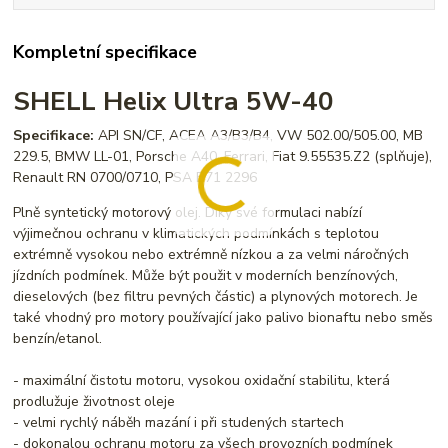
Kompletní specifikace
SHELL Helix Ultra 5W-40
Specifikace:
API SN/CF, ACEA A3/B3/B4, VW 502.00/505.00, MB
229.5, BMW LL-01, Porsche A40, Ferrari, Fiat 9.55535.Z2 (splňuje),
Renault RN 0700/0710, PSA B71 2296
Plně syntetický motorový olej. Díky své formulaci nabízí
výjimečnou ochranu v klimatických podmínkách s teplotou
extrémně vysokou nebo extrémně nízkou a za velmi náročných
jízdních podmínek. Může být použit v moderních benzínových,
dieselových (bez filtru pevných částic) a plynových motorech. Je
také vhodný pro motory používající jako palivo bionaftu nebo směs
benzín/etanol.
- maximální čistotu motoru, vysokou oxidační stabilitu, která
prodlužuje životnost oleje
- velmi rychlý náběh mazání i při studených startech
- dokonalou ochranu motoru za všech provozních podmínek