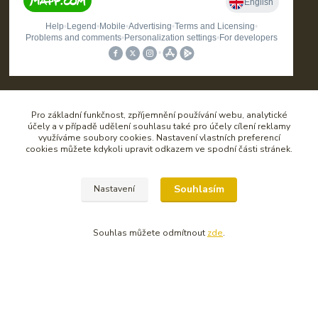
Pro základní funkčnost, zpříjemnění používání webu, analytické
Kontakt
účely a v případě udělení souhlasu také pro účely cílení reklamy
využíváme soubory cookies. Nastavení vlastních preferencí
cookies můžete kdykoli upravit odkazem ve spodní části stránek.
Souhlasím
Nastavení
Oleje i Maziva - prodejna pro váš vůz
Souhlas můžete odmítnout
zde
.
Zákaznická podpora SAVE CZ
+420 725 841 012
(Po-Pá 7:00-11:00 a 11:30-15:30)
info@olejeimaziva.cz