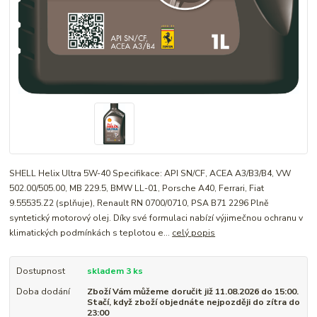
SHELL Helix Ultra 5W-40 Specifikace: API SN/CF, ACEA A3/B3/B4, VW
502.00/505.00, MB 229.5, BMW LL-01, Porsche A40, Ferrari, Fiat
9.55535.Z2 (splňuje), Renault RN 0700/0710, PSA B71 2296 Plně
syntetický motorový olej. Díky své formulaci nabízí výjimečnou ochranu v
klimatických podmínkách s teplotou e...
celý popis
Dostupnost
skladem 3 ks
Doba dodání
Zboží Vám můžeme doručit již 11.08.2026 do 15:00.
Stačí, když zboží objednáte nejpozději do zítra do
23:00