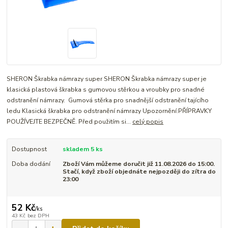
SHERON Škrabka námrazy super SHERON Škrabka námrazy super je
klasická plastová škrabka s gumovou stěrkou a vroubky pro snadné
odstranění námrazy. Gumová stěrka pro snadnější odstranění tajícího
ledu Klasická škrabka pro odstranění námrazy Upozornění:PŘÍPRAVKY
POUŽÍVEJTE BEZPEČNĚ. Před použitím si...
celý popis
Dostupnost
skladem 5 ks
Doba dodání
Zboží Vám můžeme doručit již 11.08.2026 do 15:00.
Stačí, když zboží objednáte nejpozději do zítra do
23:00
52 Kč
/
ks
43 Kč
bez DPH