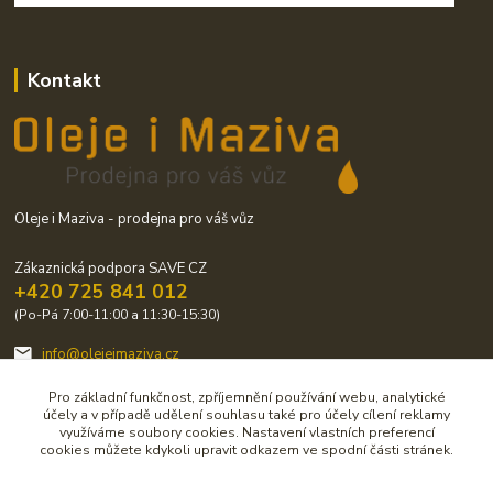
Kontakt
Oleje i Maziva - prodejna pro váš vůz
Zákaznická podpora SAVE CZ
+420 725 841 012
(Po-Pá 7:00-11:00 a 11:30-15:30)
info@olejeimaziva.cz
Pro základní funkčnost, zpříjemnění používání webu, analytické
účely a v případě udělení souhlasu také pro účely cílení reklamy
využíváme soubory cookies. Nastavení vlastních preferencí
cookies můžete kdykoli upravit odkazem ve spodní části stránek.