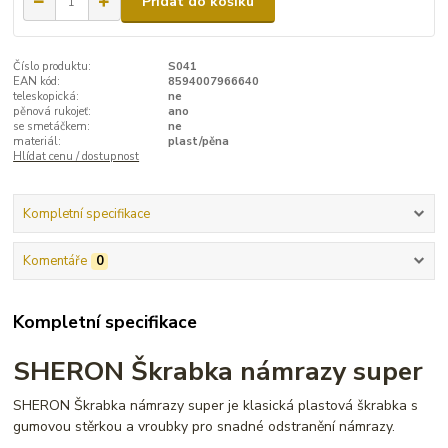
Přidat do košíku
Číslo produktu:
S041
EAN kód:
8594007966640
teleskopická:
ne
pěnová rukojeť:
ano
se smetáčkem:
ne
materiál:
plast/pěna
Hlídat cenu / dostupnost
Kompletní specifikace
Komentáře
0
Kompletní specifikace
SHERON Škrabka námrazy super
SHERON Škrabka námrazy super je klasická plastová škrabka s
gumovou stěrkou a vroubky pro snadné odstranění námrazy.