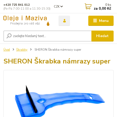
0
ks
+420 725 841 012
CZK
za
0,00 Kč
(Po-Pá 7:00-11:00 a 11:30-15:30)
Menu
Hledat
Úvod
Škrabky
SHERON Škrabka námrazy super
SHERON Škrabka námrazy super