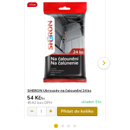
Akce
SHERON Ubrousky na čalounění 24 ks
SHERON Ubro
54 Kč
54 Kč
/
ks
/
ks
skladem 9 ks
45 Kč
bez DPH
45 Kč
bez D
Přidat do košíku