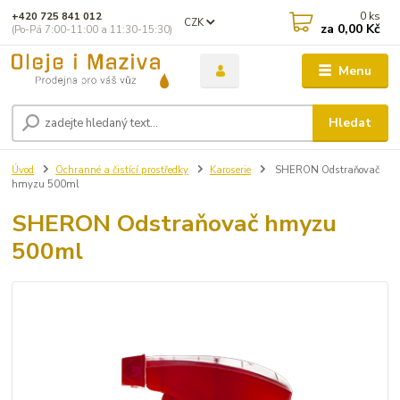
0
ks
+420 725 841 012
CZK
za
0,00 Kč
(Po-Pá 7:00-11:00 a 11:30-15:30)
Menu
Hledat
Úvod
Ochranné a čistící prostředky
Karoserie
SHERON Odstraňovač
hmyzu 500ml
SHERON Odstraňovač hmyzu
500ml