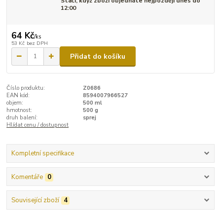
Stačí, když zboží objednáte nejpozději dnes do
12:00
64 Kč
/
ks
53 Kč
bez DPH
Přidat do košíku
Číslo produktu:
Z0686
EAN kód:
8594007966527
objem:
500 ml
hmotnost:
500 g
druh balení:
sprej
Hlídat cenu / dostupnost
Kompletní specifikace
Komentáře
0
Související zboží
4