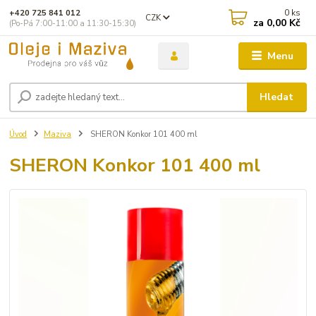
0
ks
+420 725 841 012
CZK
za
0,00 Kč
(Po-Pá 7:00-11:00 a 11:30-15:30)
Menu
Hledat
Úvod
Maziva
SHERON Konkor 101 400 ml
SHERON Konkor 101 400 ml