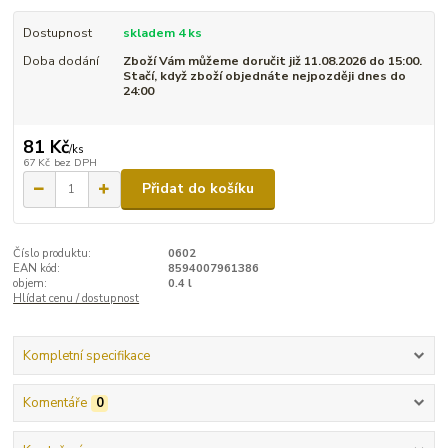
Dostupnost
skladem 4 ks
Doba dodání
Zboží Vám můžeme doručit již 11.08.2026 do 15:00.
Stačí, když zboží objednáte nejpozději dnes do
24:00
81 Kč
/
ks
67 Kč
bez DPH
Přidat do košíku
Číslo produktu:
0602
EAN kód:
8594007961386
objem:
0.4 l
Hlídat cenu / dostupnost
Kompletní specifikace
Komentáře
0