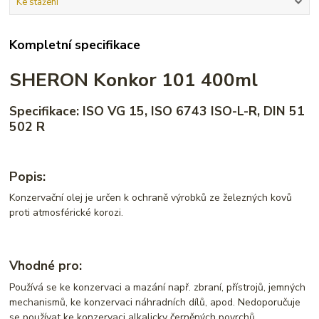
Ke stažení
Kompletní specifikace
SHERON Konkor 101 400ml
Specifikace: ISO VG 15, ISO 6743 ISO-L-R, DIN 51
502 R
Popis:
Konzervační olej je určen k ochraně výrobků ze železných kovů
proti atmosférické korozi.
Vhodné pro:
Používá se ke konzervaci a mazání např. zbraní, přístrojů, jemných
mechanismů, ke konzervaci náhradních dílů, apod. Nedoporučuje
se používat ke konzervaci alkalicky černěných povrchů.