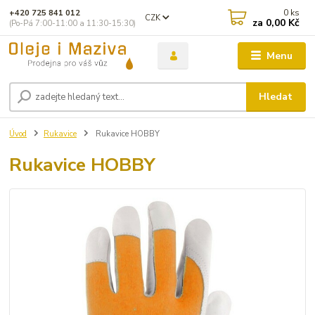
0
ks
+420 725 841 012
CZK
za
0,00 Kč
(Po-Pá 7:00-11:00 a 11:30-15:30)
Menu
Hledat
Úvod
Rukavice
Rukavice HOBBY
Rukavice HOBBY