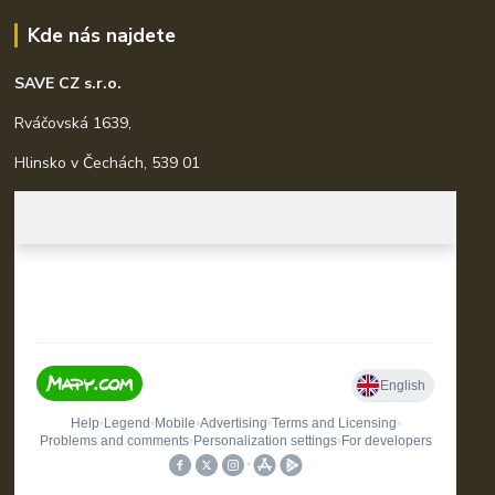
Kde nás najdete
SAVE CZ s.r.o.
Rváčovská 1639,
Hlinsko v Čechách, 539 01