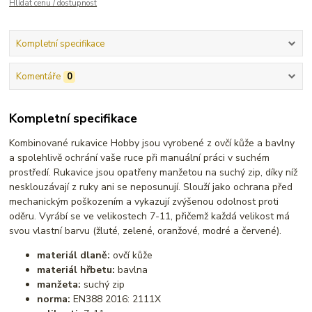
Hlídat cenu / dostupnost
Kompletní specifikace
Komentáře
0
Kompletní specifikace
Kombinované rukavice Hobby jsou vyrobené z ovčí kůže a bavlny
a spolehlivě ochrání vaše ruce při manuální práci v suchém
prostředí. Rukavice jsou opatřeny manžetou na suchý zip, díky níž
nesklouzávají z ruky ani se neposunují. Slouží jako ochrana před
mechanickým poškozením a vykazují zvýšenou odolnost proti
oděru. Vyrábí se ve velikostech 7-11, přičemž každá velikost má
svou vlastní barvu (žluté, zelené, oranžové, modré a červené).
materiál dlaně:
ovčí kůže
materiál hřbetu:
bavlna
manžeta:
suchý zip
norma:
EN388 2016: 2111X