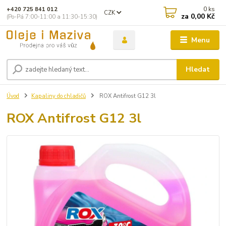
0
ks
+420 725 841 012
CZK
za
0,00 Kč
(Po-Pá 7:00-11:00 a 11:30-15:30)
Menu
Hledat
Úvod
Kapaliny do chladičů
ROX Antifrost G12 3l
ROX Antifrost G12 3l