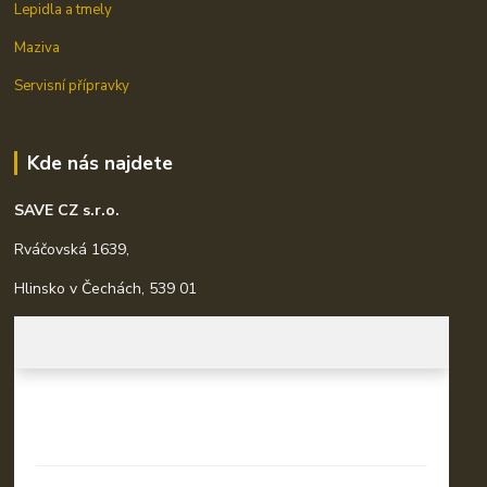
Lepidla a tmely
Maziva
Servisní přípravky
Kde nás najdete
SAVE CZ s.r.o.
Rváčovská 1639,
Hlinsko v Čechách, 539 01