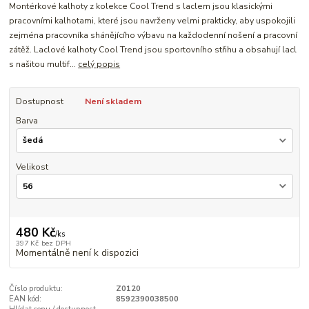
Montérkové kalhoty z kolekce Cool Trend s laclem jsou klasickými
pracovními kalhotami, které jsou navrženy velmi prakticky, aby uspokojili
zejména pracovníka shánějícího výbavu na každodenní nošení a pracovní
zátěž. Laclové kalhoty Cool Trend jsou sportovního střihu a obsahují lacl
s našitou multif...
celý popis
Dostupnost
Není skladem
Barva
Velikost
480 Kč
/
ks
397 Kč
bez DPH
Momentálně není k dispozici
Číslo produktu:
Z0120
EAN kód:
8592390038500