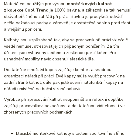
Materiálem použitým pro výrobu
montérkových kalhot
z kolekce Cool Trend
je 100% bavlna, a zákazník se tak nemusí
obávat přílišného zahřátí při práci. Bavlna je prodyšná, odvádí
z těla nežádoucí pachy a zároveň je dostatečně odolná proti tření
a vnějšímu poničení.
Kalhoty jsou uzpůsobené tak, aby se pracovník při práci vkleče či
vsedě nemusel stresovat jejich případným poničením. Za tím
účelem jsou vybaveny sedlem a zesílenou partií kolen. Pro
usnadnění mobility navíc obsahují elastické šle.
Dostatečné množství kapes zajišťuje komfort a snadnou
organizaci nářadí při práci. Dvě kapsy může využít pracovník na
zadní straně kalhot, dále pak jistě ocení multifunkční kapsy na
nářadí umístěné na boční straně nohavic.
Výrobce při zpracování kalhot neopomněl ani reflexní doplňky
zajišťují pracovníkovi bezpečnost a dostatečnou viditelnost i ve
zhoršených pracovních podmínkách.
klasické montérkové kalhoty s laclem sportovního střihu