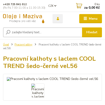
0
ks
+420 725 841 012
CZK
za
0,00 Kč
(Po-Pá 7:00-11:00 a 11:30-15:30)
Menu
Hledat
Úvod
Pracovní oděvy
Pracovní kalhoty s laclem COOL TREND šedo-černé
vel.56
Pracovní kalhoty s laclem COOL
TREND šedo-černé vel.56