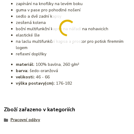
zapínání na knoflíky na levém boku
guma v pase pro pohodlné nošení
sedlo a dvě zadní kapsy
zesílená kolena
boční multifunkční kapsy na nářadí na nohavicích
elastické šle
na laclu multifunkční kapsa a prostor pro potisk firemním
logem
reflexní doplňky
materiál:
100% bavlna, 260 g/m²
barva:
šedo-oranžová
velikosti:
46 - 66
výška postavy(cm):
176-182
Zboží zařazeno v kategoriích
Pracovní oděvy