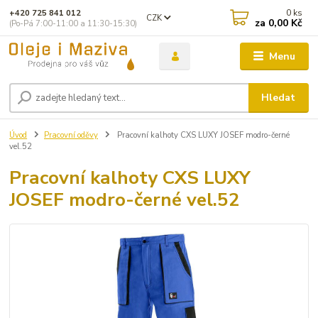
0
ks
+420 725 841 012
CZK
za
0,00 Kč
(Po-Pá 7:00-11:00 a 11:30-15:30)
Menu
Hledat
Úvod
Pracovní oděvy
Pracovní kalhoty CXS LUXY JOSEF modro-černé
vel.52
Pracovní kalhoty CXS LUXY
JOSEF modro-černé vel.52