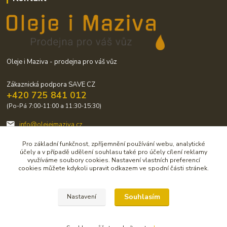
Oleje i Maziva - prodejna pro váš vůz
Zákaznická podpora SAVE CZ
+420 725 841 012
(Po-Pá 7:00-11:00 a 11:30-15:30)
info@olejeimaziva.cz
Pro základní funkčnost, zpříjemnění používání webu, analytické
účely a v případě udělení souhlasu také pro účely cílení reklamy
využíváme soubory cookies. Nastavení vlastních preferencí
cookies můžete kdykoli upravit odkazem ve spodní části stránek.
Upravit sběr cookies.
Souhlasím
Nastavení
© Copirigrht 2019-2020 by SAVE CZ s.r.o.