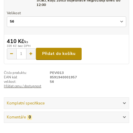
Stačí, když zboží objednáte nejpozději dnes do
12:00
Velikost
410 Kč
/
ks
339 Kč
bez DPH
Přidat do košíku
Číslo produktu:
PEVI013
EAN kód:
8591940001957
velikost:
56
Hlídat cenu / dostupnost
Kompletní specifikace
Komentáře
0