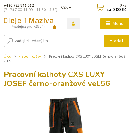
0
ks
+420 725 841 012
CZK
za
0,00 Kč
(Po-Pá 7:00-11:00 a 11:30-15:30)
Menu
Hledat
Úvod
Pracovní oděvy
Pracovní kalhoty CXS LUXY JOSEF černo-oranžové
vel.56
Pracovní kalhoty CXS LUXY
JOSEF černo-oranžové vel.56