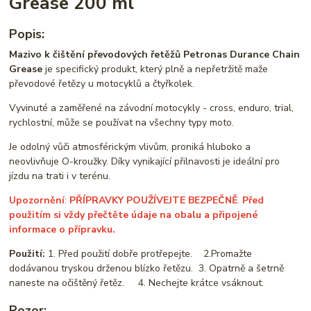
Grease 200 ml
Popis:
Mazivo k čištění převodových řetěžů Petronas Durance Chain
Grease
je specifický produkt, který plně a nepřetržitě maže
převodové řetězy u motocyklů a čtyřkolek.
Vyvinuté a zaměřené na závodní motocykly - cross, enduro, trial,
rychlostní, může se používat na všechny typy moto.
Je odolný vůči atmosférickým vlivům, proniká hluboko a
neovlivňuje O-kroužky. Díky vynikající přilnavosti je ideální pro
jízdu na trati i v terénu.
Upozornění
:
PŘÍPRAVKY POUŽÍVEJTE BEZPEČNĚ
.
Před
použitím si vždy přečtěte údaje na obalu a připojené
informace o přípravku.
Použití:
1. Před použití dobře protřepejte. 2.Promažte
dodávanou tryskou drženou blízko řetězu. 3. Opatrně a šetrně
naneste na očištěný řetěz. 4. Nechejte krátce vsáknout.
Pozor: