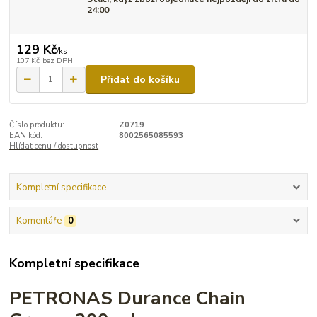
24:00
129 Kč
/
ks
107 Kč
bez DPH
Přidat do košíku
Číslo produktu:
Z0719
EAN kód:
8002565085593
Hlídat cenu / dostupnost
Kompletní specifikace
Komentáře
0
Kompletní specifikace
PETRONAS Durance Chain