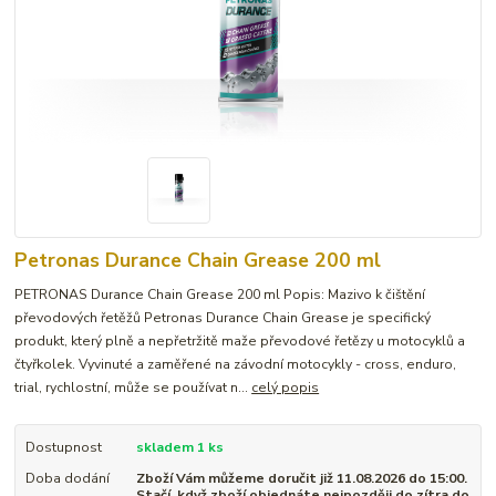
Petronas Durance Chain Grease 200 ml
PETRONAS Durance Chain Grease 200 ml Popis: Mazivo k čištění
převodových řetěžů Petronas Durance Chain Grease je specifický
produkt, který plně a nepřetržitě maže převodové řetězy u motocyklů a
čtyřkolek. Vyvinuté a zaměřené na závodní motocykly - cross, enduro,
trial, rychlostní, může se používat n...
celý popis
Dostupnost
skladem 1 ks
Doba dodání
Zboží Vám můžeme doručit již 11.08.2026 do 15:00.
Stačí, když zboží objednáte nejpozději do zítra do