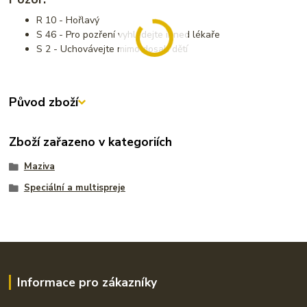
R 10 - Hořlavý
S 46 - Pro pozření vyhledejte ihned lékaře
S 2 - Uchovávejte mimo dosah dětí
Původ zboží
Zboží zařazeno v kategoriích
Maziva
Speciální a multispreje
Informace pro zákazníky