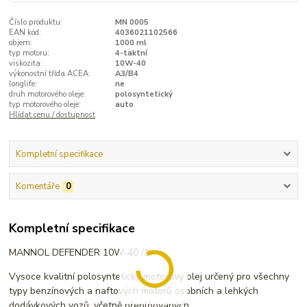
Číslo produktu:
MN 0005
EAN kód:
4036021102566
objem:
1000 ml
typ motoru:
4-taktní
viskozita:
10W-40
výkonostní třída ACEA:
A3/B4
longlife:
ne
druh motorového oleje:
polosyntetický
typ motorového oleje:
auto
Hlídat cenu / dostupnost
Kompletní specifikace
Komentáře
0
Kompletní specifikace
MANNOL DEFENDER 10W-40 /1l
Vysoce kvalitní polosyntetický motorový olej určený pro všechny
typy benzínových a naftových motorů osobních a lehkých
dodávkových vozů, včetně přeplňovaných.