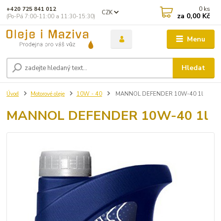
0
ks
+420 725 841 012
CZK
za
0,00 Kč
(Po-Pá 7:00-11:00 a 11:30-15:30)
Menu
Hledat
Úvod
Motorové oleje
10W - 40
MANNOL DEFENDER 10W-40 1l
MANNOL DEFENDER 10W-40 1l