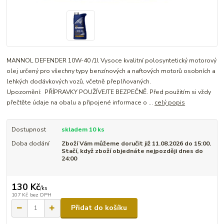
MANNOL DEFENDER 10W-40 /1l Vysoce kvalitní polosyntetický motorový
olej určený pro všechny typy benzínových a naftových motorů osobních a
lehkých dodávkových vozů, včetně přeplňovaných.
Upozornění: PŘÍPRAVKY POUŽÍVEJTE BEZPEČNĚ. Před použitím si vždy
přečtěte údaje na obalu a připojené informace o ...
celý popis
Dostupnost
skladem 10 ks
Doba dodání
Zboží Vám můžeme doručit již 11.08.2026 do 15:00.
Stačí, když zboží objednáte nejpozději dnes do
24:00
130 Kč
/
ks
107 Kč
bez DPH
Přidat do košíku