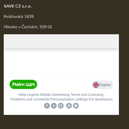
SAVE CZ s.r.o.
Rváčovská 1639,
Hlinsko v Čechách, 539 01