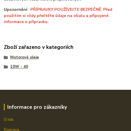
Upozornění
:
PŘÍPRAVKY POUŽÍVEJTE BEZPEČNĚ
.
Před
použitím si vždy přečtěte údaje na obalu a připojené
informace o přípravku.
Zboží zařazeno v kategoriích
Motorové oleje
10W - 40
Informace pro zákazníky
O nás
Doprava