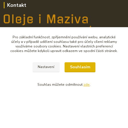
Kontakt
Pro základní funkčnost, zpříjemnění používání webu, analytické
Oleje i Maziva - prodejna pro váš vůz
účely a v případě udělení souhlasu také pro účely cílení reklamy
využíváme soubory cookies. Nastavení vlastních preferencí
cookies můžete kdykoli upravit odkazem ve spodní části stránek.
Zákaznická podpora SAVE CZ
+420 725 841 012
(Po-Pá 7:00-11:00 a 11:30-15:30)
Souhlasím
Nastavení
info@olejeimaziva.cz
Souhlas můžete odmítnout
zde
.
Upravit sběr cookies.