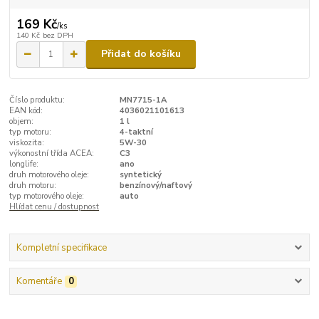
169 Kč
/
ks
140 Kč
bez DPH
Přidat do košíku
Číslo produktu:
MN7715-1A
EAN kód:
4036021101613
objem:
1 l
typ motoru:
4-taktní
viskozita:
5W-30
výkonostní třída ACEA:
C3
longlife:
ano
druh motorového oleje:
syntetický
druh motoru:
benzínový/naftový
typ motorového oleje:
auto
Hlídat cenu / dostupnost
Kompletní specifikace
Komentáře
0