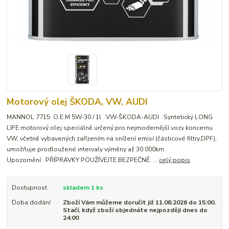
Motorový olej ŠKODA, VW, AUDI
MANNOL 7715 O.E.M 5W-30 / 1l VW-ŠKODA-AUDI Syntetický LONG
LIFE motorový olej speciálně určený pro nejmodernější vozy koncernu
VW, včetně vybavených zařízením na snížení emisí (částicové filtry,DPF),
umožňuje prodloužené intervaly výměny až 30 000km.
Upozornění: PŘÍPRAVKY POUŽÍVEJTE BEZPEČNĚ. ...
celý popis
Dostupnost
skladem 1 ks
Doba dodání
Zboží Vám můžeme doručit již 11.08.2026 do 15:00.
Stačí, když zboží objednáte nejpozději dnes do
24:00