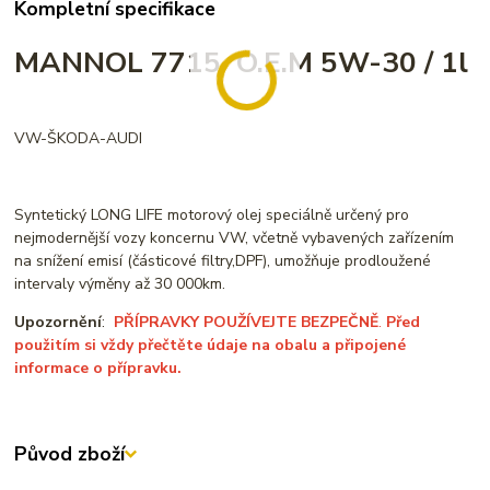
Kompletní specifikace
MANNOL 7715 O.E.M 5W-30 / 1l
VW-ŠKODA-AUDI
Syntetický LONG LIFE motorový olej speciálně určený pro
nejmodernější vozy koncernu VW, včetně vybavených zařízením
na snížení emisí (částicové filtry,DPF), umožňuje prodloužené
intervaly výměny až 30 000km.
Upozornění
:
PŘÍPRAVKY POUŽÍVEJTE BEZPEČNĚ
.
Před
použitím si vždy přečtěte údaje na obalu a připojené
informace o přípravku.
Původ zboží