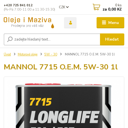
0
ks
+420 725 841 012
CZK
za
0,00 Kč
(Po-Pá 7:00-11:00 a 11:30-15:30)
Menu
Hledat
Úvod
Motorové oleje
5W - 30
MANNOL 7715 O.E.M. 5W-30 1l
MANNOL 7715 O.E.M. 5W-30 1l