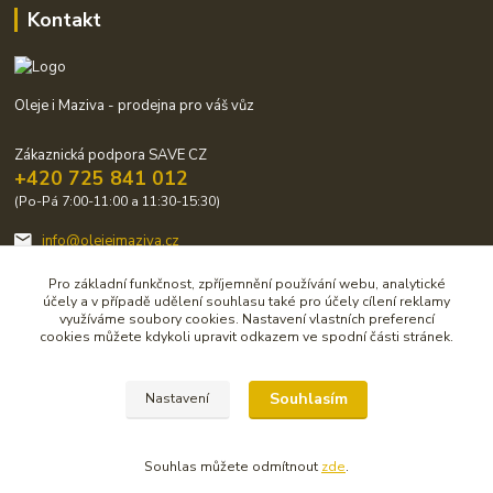
Kontakt
Oleje i Maziva - prodejna pro váš vůz
Zákaznická podpora SAVE CZ
+420 725 841 012
(Po-Pá 7:00-11:00 a 11:30-15:30)
info@olejeimaziva.cz
Pro základní funkčnost, zpříjemnění používání webu, analytické
účely a v případě udělení souhlasu také pro účely cílení reklamy
využíváme soubory cookies. Nastavení vlastních preferencí
cookies můžete kdykoli upravit odkazem ve spodní části stránek.
Upravit sběr cookies.
Souhlasím
Nastavení
© Copirigrht 2019-2020 by SAVE CZ s.r.o.
Souhlas můžete odmítnout
zde
.
Vytvořeno na
Eshop-rychle.cz