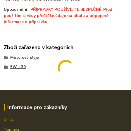
Upozornění
:
PŘÍPRAVKY POUŽÍVEJTE BEZPEČNĚ
.
Před
použitím si vždy přečtěte údaje na obalu a připojené
informace o přípravku.
Zboží zařazeno v kategoriích
Motorové oleje
5W - 30
Informace pro zákazníky
O nás
Doprava