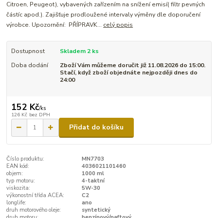
Citroen, Peugeot), vybavených zařízením na snížení emisí( filtr pevných
částíc apod.). Zajišťuje prodloužené intervaly výměny dle doporučení
výrobce. Upozornění: PŘÍPRAVK...
celý popis
Dostupnost
Skladem 2 ks
Doba dodání
Zboží Vám můžeme doručit již 11.08.2026 do 15:00.
Stačí, když zboží objednáte nejpozději dnes do
24:00
152 Kč
/
ks
126 Kč
bez DPH
Přidat do košíku
Číslo produktu:
MN7703
EAN kód:
4036021101460
objem:
1000 ml
typ motoru:
4-taktní
viskozita:
5W-30
výkonostní třída ACEA:
C2
longlife:
ano
druh motorového oleje:
syntetický
druh motoru:
benzínový/naftový