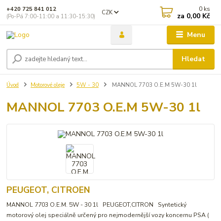
0
ks
+420 725 841 012
CZK
za
0,00 Kč
(Po-Pá 7:00-11:00 a 11:30-15:30)
Menu
Hledat
Úvod
Motorové oleje
5W - 30
MANNOL 7703 O.E.M 5W-30 1l
MANNOL 7703 O.E.M 5W-30 1l
PEUGEOT, CITROEN
MANNOL 7703 O.E.M. 5W - 30 1l PEUGEOT,CITRON Syntetický
motorový olej speciálně určený pro nejmodernější vozy koncernu PSA (