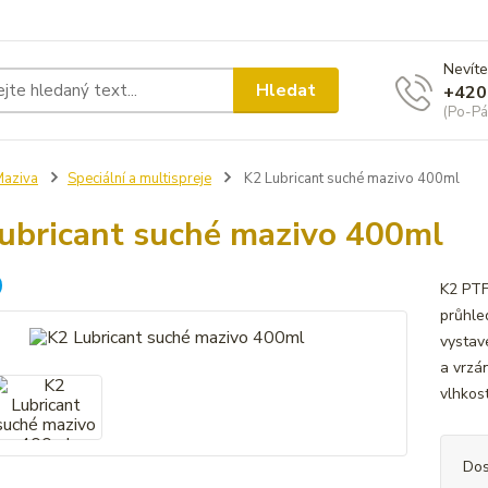
Nevíte
Hledat
+420
(Po-Pá
aziva
Speciální a multispreje
K2 Lubricant suché mazivo 400ml
ubricant suché mazivo 400ml
K2 PTF
průhle
vystav
a vrzá
vlhkost
Dos