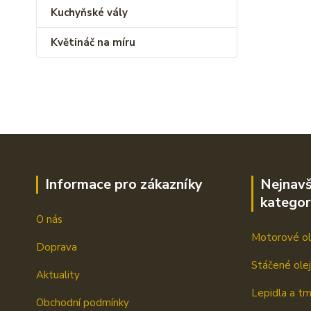
Kuchyňské vály
Květináč na míru
Informace pro zákazníky
Nejnavš
kategor
O nás
Motorové ol
Doprava
Stáčené ole
Aktuality
Lepidla a t
Obchodní podmínky