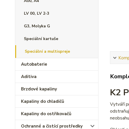
A00, A4
LV 00, LV 2-3
G3, Molyka G
Speciální kartuše
Speciální a multispreje
Kompl
Autobaterie
Komple
Aditiva
Brzdové kapaliny
K2 P
Kapaliny do chladičů
Vytváří p
odstraňuj
Kapaliny do ostřikovačů
neobsahuj
Ochranné a čistící prostředky