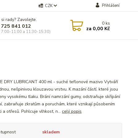
Přihlášení
CZK
 si rady? Zavolejte.
0
ks
 725 841 012
za
0,00 Kč
 7:00-11:00 a 11:30-15:30)
E DRY LUBRICANT 400 ml - suché teflonové mazivo Vytváří
dnou, nešpinivou klouzavou vrstvu. K mazání částí, které jsou
eny vysokému tlaku. Brání namrzání gumy, odstraňuje skřípání
ní, zabraňuje zkratům a poruchám, které vznikají působením
i a otřesů. Pohlcuje vlhkost, n...
celý popis
tupnost
skladem