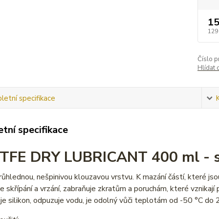
15
129
Číslo p
Hlídat 
etní specifikace
tní specifikace
TFE DRY LUBRICANT 400 ml - s
růhlednou, nešpinivou klouzavou vrstvu. K mazání částí, které j
e skřípání a vrzání, zabraňuje zkratům a poruchám, které vznikají
e silikon, odpuzuje vodu, je odolný vůči teplotám od -50 °C do 