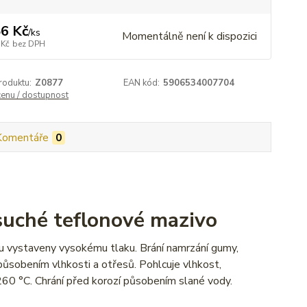
6 Kč
/
ks
Momentálně není k dispozici
 Kč
bez DPH
roduktu:
Z0877
EAN kód:
5906534007704
cenu / dostupnost
Komentáře
0
uché teflonové mazivo
sou vystaveny vysokému tlaku. Brání namrzání gumy,
 působením vlhkosti a otřesů. Pohlcuje vlhkost,
260 °C. Chrání před korozí působením slané vody.