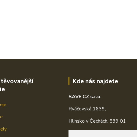
těvovanější
Kde nás najdete
ie
SAVE CZ s.r.o.
eje
Rváčovská 1639,
je
Hlinsko v Čechách, 539 01
mely