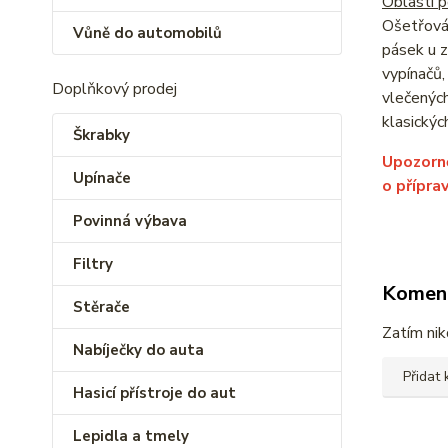
Oblasti po
Ošetřován
Vůně do automobilů
pásek u 
vypínačů,
Doplňkový prodej
vlečených
klasickýc
Škrabky
Upozorn
Upínače
o přípra
Povinná výbava
Filtry
Komen
Stěrače
Zatím nik
Nabíječky do auta
Přidat
Hasicí přístroje do aut
Lepidla a tmely