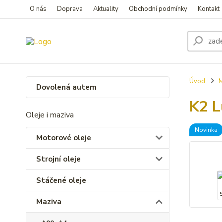
O nás
Doprava
Aktuality
Obchodní podmínky
Kontakt
Úvod
M
Dovolená autem
K2 L
Oleje i maziva
Novinka
Motorové oleje
Strojní oleje
Stáčené oleje
Maziva