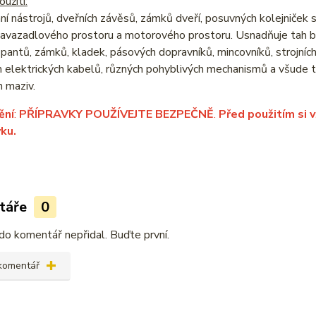
užití:
í nástrojů, dveřních závěsů, zámků dveří, posuvných kolejniček s
zavazadlového prostoru a motorového prostoru. Usnadňuje tah b
 pantů, zámků, kladek, pásových dopravníků, mincovníků, strojní
 elektrických kabelů, různých pohyblivých mechanismů a všude ta
h maziv.
ění
:
PŘÍPRAVKY POUŽÍVEJTE BEZPEČNĚ
.
Před použitím si 
vku.
táře
0
do komentář nepřidal. Buďte první.
 komentář