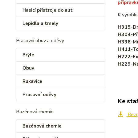
přípravk
Hasicí přístroje do aut
K výrobku
Lepidla a tmely
H315-Drá
H304-Při
Pracovní obuv a oděvy
H336-Mů
H411-Tox
Brýle
H222-Ex
H229-Nád
Obuv
Rukavice
Pracovní oděvy
Ke sta
Bazénová chemie
Bezpe
Bazénová chemie