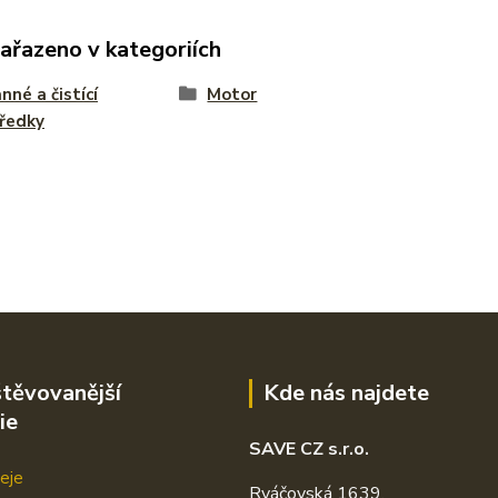
zařazeno v kategoriích
nné a čistící
Motor
ředky
těvovanější
Kde nás najdete
ie
SAVE CZ s.r.o.
eje
Rváčovská 1639,