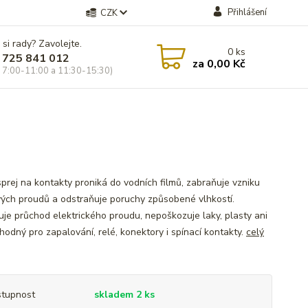
Přihlášení
CZK
 si rady? Zavolejte.
0
ks
 725 841 012
za
0,00 Kč
 7:00-11:00 a 11:30-15:30)
sprej na kontakty proniká do vodních filmů, zabraňuje vzniku
ých proudů a odstraňuje poruchy způsobené vlhkostí.
je průchod elektrického proudu, nepoškozuje laky, plasty ani
hodný pro zapalování, relé, konektory i spínací kontakty.
celý
tupnost
skladem 2 ks