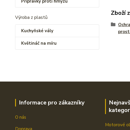
Přípravky proti hmyzu
Zboží 
Výroba z plastů
Ochra
Kuchyňské vály
prost
Květináč na míru
Informace pro zákazníky
Nejnavš
kategor
O nás
Motorové ol
Doprava