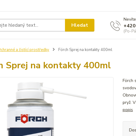
Nevíte
Hledat
+420
(Po-Pá
chranné a čistící prostředky
Förch Sprej na kontakty 400ml
h Sprej na kontakty 400ml
Förch 
svodov
Obnovu
pryž. V
popis
Dos