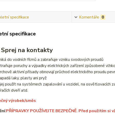
etní specifikace
Komentáře
0
tní specifikace
 Sprej na kontakty
niká do vodních filmů a zabraňuje vzniku svodových proudů
traňuje poruchy a výpadky elektrických zařízení způsobené vlhkos
rchově aktivní přísady obnovují průchod elektrického proudu pev
apadá laky, plasty ani pryž
 jej použít na systémech zapalování u vozidel, na osvětlovacích za
račích dveří atd.
čný výrobek/směs
ění
:
PŘÍPRAVKY POUŽÍVEJTE BEZPEČNĚ
.
Před použitím si v