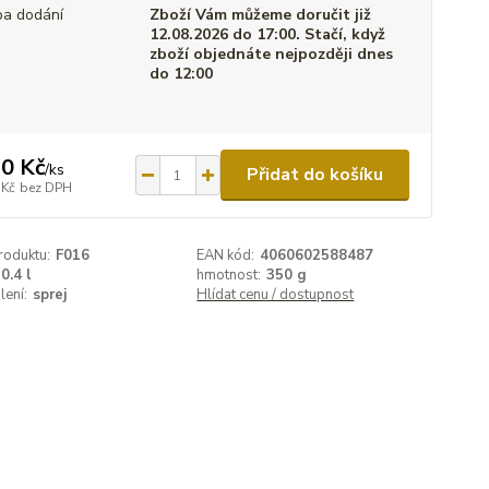
a dodání
Zboží Vám můžeme doručit již
12.08.2026 do 17:00. Stačí, když
zboží objednáte nejpozději dnes
do 12:00
0 Kč
/
ks
Přidat do košíku
 Kč
bez DPH
roduktu:
F016
EAN kód:
4060602588487
0.4 l
hmotnost:
350 g
lení:
sprej
Hlídat cenu / dostupnost