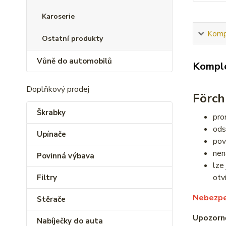
Karoserie
Kompl
Ostatní produkty
Vůně do automobilů
Komple
Doplňkový prodej
Förch
Škrabky
pro
ods
Upínače
pov
nen
Povinná výbava
lze
otví
Filtry
Nebezpe
Stěrače
Upozorn
Nabíječky do auta