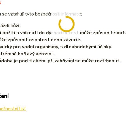
u.
 se vztahují tyto bezpečností informace:
ždí kůži.
 požití a vniknutí do dýchacích cest může způsobit smrt.
že způsobit ospalost nebo závratě.
ický pro vodní organismy, s dlouhodobými účinky.
trémně hořlavý aerosol.
oba je pod tlakem: při zahřívání se může roztrhnout.
žení
čnostní list