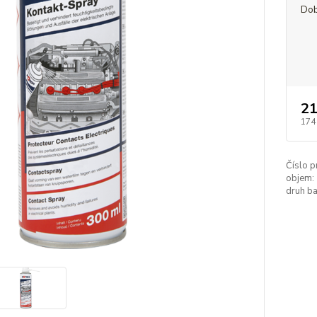
Dob
21
174
Číslo p
objem:
druh ba