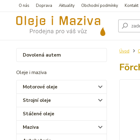
O nás
Doprava
Aktuality
Obchodní podmínky
Kontakt
Úvod
O
Dovolená autem
Förc
Oleje i maziva
Motorové oleje
Strojní oleje
Stáčené oleje
Maziva