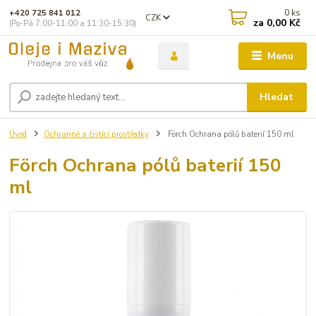
0
ks
+420 725 841 012
CZK
za
0,00 Kč
(Po-Pá 7:00-11:00 a 11:30-15:30)
Menu
Hledat
Úvod
Ochranné a čistící prostředky
Förch Ochrana pólů baterií 150 ml
Förch Ochrana pólů baterií 150
ml