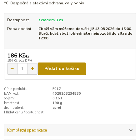
°C. Bezpečná a efektivní ochrana.
celý popis
Dostupnost
skladem 3 ks
Doba dodání
Zboží Vám můžeme doručit již 13.08.2026 do 15:00.
Stačí, když zboží objednáte nejpozději do zítra do
12:00
186 Kč
/
ks
154 Kč
bez DPH
Přidat do košíku
Číslo produktu:
F017
EAN kód:
4028203234530
objem:
0.15 l
hmotnost:
190 g
druh balení:
sprej
Hlídat cenu / dostupnost
Kompletní specifikace