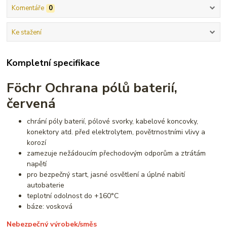
Komentáře
0
Ke stažení
Kompletní specifikace
Föchr Ochrana pólů baterií,
červená
chrání póly baterií, pólové svorky, kabelové koncovky,
konektory atd. před elektrolytem, povětrnostními vlivy a
korozí
zamezuje nežádoucím přechodovým odporům a ztrátám
napětí
pro bezpečný start, jasné osvětlení a úplné nabití
autobaterie
teplotní odolnost do +160°C
báze: vosková
Nebezpečný výrobek/směs