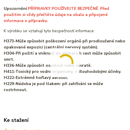
Upozornění
:
PŘÍPRAVKY POUŽÍVEJTE BEZPEČNĚ
.
Před
použitím si vždy přečtěte údaje na obalu a připojené
informace o přípravku.
K výrobku se vztahují tyto bezpečností informace:
H373-Může způsobit poškození orgánů při prodloužené nebo
opakované expozici (centrální nervový systém).
H304-Při požití a vniknutí do dýchacích cest může způsobit
smrt.
H336-Může způsobit ospalost nebo závratě.
H411-Toxický pro vodní organismy, s dlouhodobými účinky.
H222-Extrémně hořlavý aerosol.
H229-Nádoba je pod tlakem: při zahřívání se může
roztrhnout.
Ke stažení