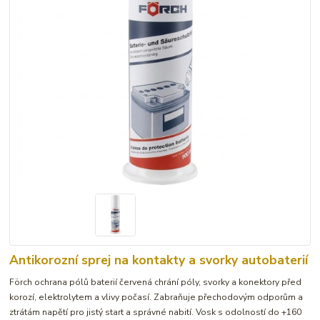
Antikorozní sprej na kontakty a svorky autobaterií
Förch ochrana pólů baterií červená chrání póly, svorky a konektory před
korozí, elektrolytem a vlivy počasí. Zabraňuje přechodovým odporům a
ztrátám napětí pro jistý start a správné nabití. Vosk s odolností do +160