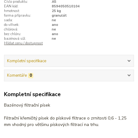
Číslo produktu:
A5
EAN kód:
8594050510104
hmotnost:
25 kg
forma přípravku:
granulát
sada:
ne
do vířivek:
ano
chlórová:
ne
bez chlóru:
ano
bazénová sůl:
ne
Hlídat cenu / dostupnost
Kompletní specifikace
Komentáře
0
Kompletní specifikace
Bazénový filtrační písek
Filtrační křemičitý písek do pískové filtrace o zrnitosti 0,6 - 1,25
mm vhodný pro většinu pískových filtrací na trhu.