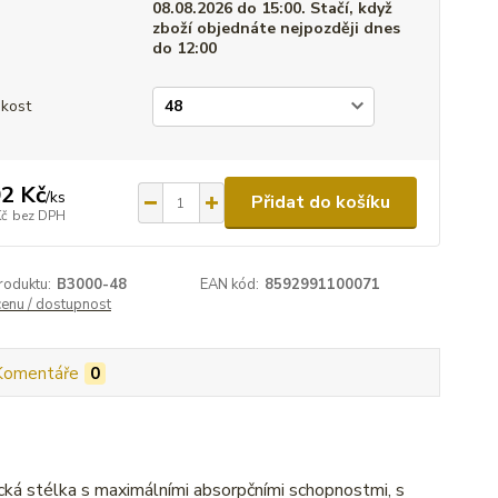
08.08.2026 do 15:00. Stačí, když
zboží objednáte nejpozději dnes
do 12:00
ikost
2 Kč
/
ks
Přidat do košíku
Kč
bez DPH
roduktu:
B3000-48
EAN kód:
8592991100071
cenu / dostupnost
Komentáře
0
cká stélka s maximálními absorpčními schopnostmi, s