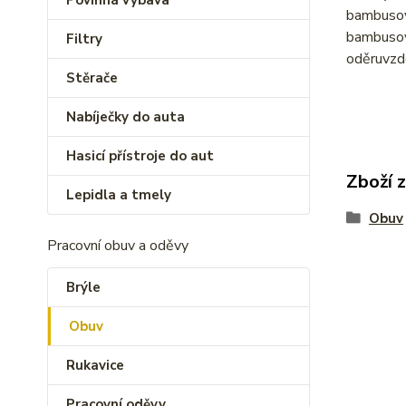
Povinná výbava
bambusový
bambusový
Filtry
oděruvzdo
Stěrače
Nabíječky do auta
Hasicí přístroje do aut
Zboží 
Lepidla a tmely
Obuv
Pracovní obuv a oděvy
Brýle
Obuv
Rukavice
Pracovní oděvy