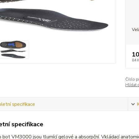
Vel
10
84 
Číslo p
Hlídat 
etní specifikace
tní specifikace
 bot VM3000 jsou tlumící gelové a absorpční. Vkládací anatomi