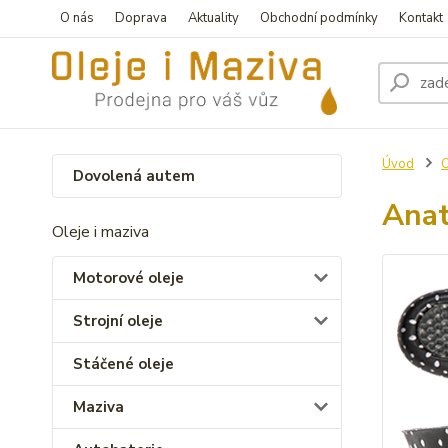
O nás
Doprava
Aktuality
Obchodní podmínky
Kontakt
Úvod
Dovolená autem
Anat
Oleje i maziva
Motorové oleje
Strojní oleje
Stáčené oleje
Maziva