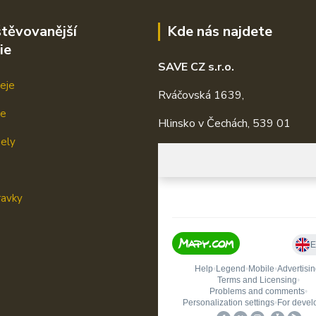
těvovanější
Kde nás najdete
ie
SAVE CZ s.r.o.
eje
Rváčovská 1639,
je
Hlinsko v Čechách, 539 01
mely
ravky