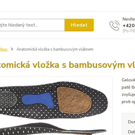
Nevíte
Hledat
+420
(Po-Pá
Obuv
Anatomická vložka s bambusovým vláknem
omická vložka s bambusovým v
Gelové
patě t
zvyšuj
proti 
Dos
Dob