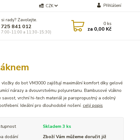
Přihlášení
CZK
 si rady? Zavolejte.
0
ks
 725 841 012
za
0,00 Kč
 7:00-11:00 a 11:30-15:30)
láknem
 vložky do bot VM3000 zajišťují maximální komfort díky gelové
lumící nárazy a dvouvrstvému polyuretanu. Bambusové vlákno
e savost, vrchní hi-tech materiál je paropropustný a odolný
opotřebení. Ideální pro dlouhodobé nošení.
celý popis
tupnost
Skladem 3 ks
a dodání
Zboží Vám můžeme doručit již