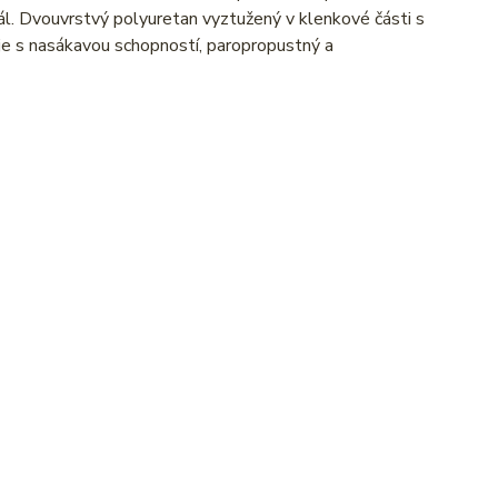
l. Dvouvrstvý polyuretan vyztužený v klenkové části s
je s nasákavou schopností, paropropustný a