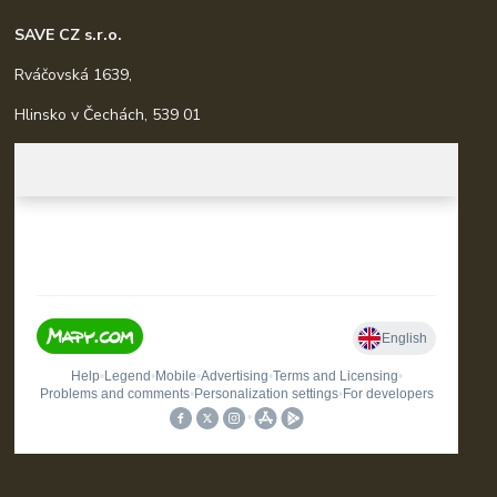
SAVE CZ s.r.o.
Rváčovská 1639,
Hlinsko v Čechách, 539 01