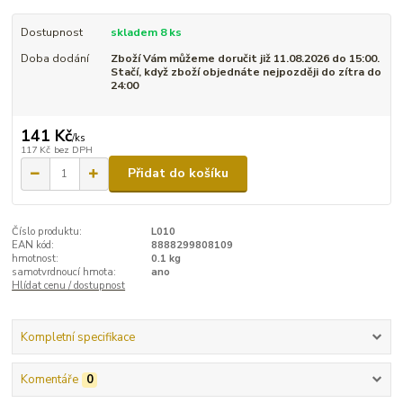
Dostupnost
skladem 8 ks
Doba dodání
Zboží Vám můžeme doručit již 11.08.2026 do 15:00.
Stačí, když zboží objednáte nejpozději do zítra do
24:00
141 Kč
/
ks
117 Kč
bez DPH
Přidat do košíku
Číslo produktu:
L010
EAN kód:
8888299808109
hmotnost:
0.1 kg
samotvrdnoucí hmota:
ano
Hlídat cenu / dostupnost
Kompletní specifikace
Komentáře
0