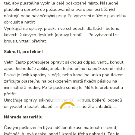
tak, aby plastelína vyplnila celé poškozené místo. Následně
plastelínu upravte do požadovaného tvaru pomocí běžných
nástrojů nebo navlhčenými prsty. Po vytvrzení můžete plastelínu
obrousit a natřít.
Vynikající na opravy: prasklin ve schodech, dlažbách, betonu,
kovech, žulových deskách (opravy hrobů), … Po vytvrzení lze
brousit, vrtat i přetírat.
Sáknutí, protékání
:
Velmi často potřebujete opravit sáknoucí odpad, ventil, kohout
apod. Jednoduše aplikujte plastelínu přímo na poškozené místo.
Pokud je únik kapaliny silnější, nebo kapalina uniká pod tlakem,
zafixujte plastelínu na poškozeném místě fixační páskou na
minimálně 3 hodiny. Po té pasku sundejte. Můžete přebrousit a
přetřít.
Umožňuje opravy: sáknoucích ventilů, potrubí, bojlerů, odpadů
umyvadel a toalet, okapů, proražených nádrží a chladičů, …
Náhrada materiálu
:
Častým poškozením bývá odštípnutí kusu materiálu (schod,
květináč, žulová deska, apod.), který je třeba nahradit. Zde je