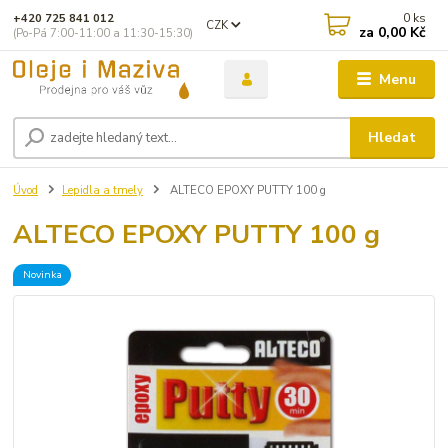
0
ks
+420 725 841 012
CZK
za
0,00 Kč
(Po-Pá 7:00-11:00 a 11:30-15:30)
Menu
Hledat
Úvod
Lepidla a tmely
ALTECO EPOXY PUTTY 100 g
ALTECO EPOXY PUTTY 100 g
Novinka