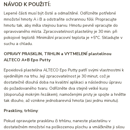
NÁVOD K POUŽITÍ:
Lepené části musí být čisté a odmaštěné. Odřízněte potřebné
množství hmoty A i B a odstraňte ochrannou fólii. Propracujte
hmotu tak, aby měla stejnou barvu. Hmotu pevně vpracujte do
opravovaného místa. Zpracovatelnost plastelíny je 30 min. při
pokojové teplotě. Minimální pracovní teplota je +5°C. Skladujte v
suchu a chladu.
OPRAVY PRASKLIN, TRHLIN a VYTMELENÍ plastelínou
ALTECO A+B Epo Putty
Epoxidová plastelína ALTECO Epo Putty patří svými vlastnostmi k
ojedinělým na trhu. Její zpracovatelnost je 30 minut, což je
dostatečně dlouhá doba na kvalitní aplikaci a následnou úpravu
do požadovaného tvaru. Odřízněte dva stejně velké kusy
(doporučuji mokrým řezákem), namočenými prsty je spojte a hněťte
tak dlouho, až vznikne jednobarevná hmota (asi jednu minutu).
Praskliny, trhliny
:
Pokud opravujete prasklinu či trhlinu, naneste plastelínu v
dostatečném množství na poškozenou plochu a vmáčkněte ji silou