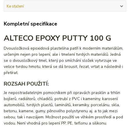
Ke stažení
Kompletní specifikace
ALTECO EPOXY PUTTY 100 G
Dvousložková epoxidová plastelína patří k moderním materiálům,
určeným nejen pro lepení, ale i tmelení tvrdých materiálů. Jedná
se o dvousložkový tmel, který po smíchání složek vytvrzuje ve
velice tvrdou hmotu, která se dá brousit, řezat, vrtat a následně i
přetírat.
ROZSAH POUŽITÍ:
Je nepostradatelným pomocníkem při opravách prasklin a trhlin
bojlerů, radiátorů, chladičů, potrubí z PVC i kameniny, karoserií
automobilů, tvrdých plastů, laminátů, keramiky, porcelánu, skla,
betonu, kamene, gumy, pěnového polystyrenu aj. a to jak mezi
sebou, tak i navzájem. Možnost použítí ve vlhkém prostředí a pod
vodou. Není vhodná pro lepení PP, PE, teflonu a silikonu.