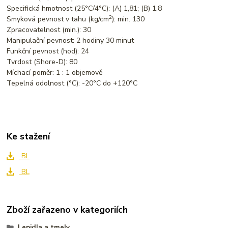
Specifická hmotnost (25°C/4°C): (A) 1,81; (B) 1,8
2
Smyková pevnost v tahu (kg/cm
): min. 130
Zpracovatelnost (min.): 30
Manipulační pevnost: 2 hodiny 30 minut
Funkční pevnost (hod): 24
Tvrdost (Shore-D): 80
Míchací poměr: 1 : 1 objemově
Tepelná odolnost (°C): -20°C do +120°C
Ke stažení
BL
BL
Zboží zařazeno v kategoriích
Lepidla a tmely