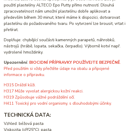
použití plastelíny ALTECO Epo Putty přímo nutností. Dlouhá
zpracovatelnost nám umožní plastelínu dobře aplikovat a
především během 30 minut, které máme k dispozici, dotvarovat
plastelínu do požadovaného tvaru. Po vytvrzení lze brousit, vrtat i
přetírat.
Doplňuje: chybějící součásti kamenných parapetů, náhrobků,
nástrojů (hrábě, lopata, sekačka, čerpadlo). Výborně kotví např.
vydrolené hmoždinky.
Upozornění
:
BIOCIDNÍ PŘÍPRAVKY POUŽÍVEJTE BEZPEČNĚ
.
Před použitím si vždy přečtěte údaje na obalu a připojené
informace o přípravku.
H315 Dráždí kůži.
H317 Může vyvolat alergickou kožní reakci.
H319 Způsobuje vážné podráždění očí.
H411 Toxický pro vodní organismy, s dlouhodobými účinky.
TECHNICKÁ DATA:
Vzhled: béžová pasta
Viskozita (cP/25°C): pasta