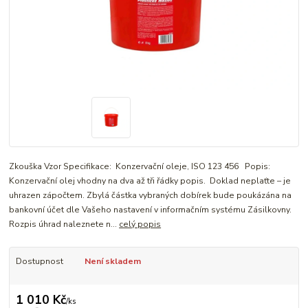
Zkouška Vzor Specifikace: Konzervační oleje, ISO 123 456 Popis:
Konzervační olej vhodny na dva až tři řádky popis. Doklad neplaťte – je
uhrazen zápočtem. Zbylá částka vybraných dobírek bude poukázána na
bankovní účet dle Vašeho nastavení v informačním systému Zásilkovny.
Rozpis úhrad naleznete n...
celý popis
Dostupnost
Není skladem
1 010 Kč
/
ks